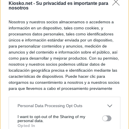
Kiosko.net -
Su privacidad es importante para
nosotros
Nosotros y nuestros socios almacenamos o accedemos a
información en un dispositivo, tales como cookies, y
procesamos datos personales, tales como identificadores
únicos e información estándar enviada por un dispositivo,
para personalizar contenidos y anuncios, medición de
anuncios y del contenido e información sobre el público, así
como para desarrollar y mejorar productos. Con su permiso,
nosotros y nuestros socios podemos utilizar datos de
localización geográfica precisa e identificación mediante las
características de dispositivos. Puede hacer clic para
otorgarnos su consentimiento a nosotros y a nuestros socios
para que llevemos a cabo el procesamiento previamente
descrito. De forma alternativa, puede acceder a información
más detallada y cambiar sus preferencias antes de otorgar o
Personal Data Processing Opt Outs
negar su consentimiento. Tenga en cuenta que algún
procesamiento de sus datos personales puede no requerir
I want to opt-out of the Sharing of my
de su consentimiento, pero usted tiene el derecho de
personal data.
rechazar tal procesamiento. Sus preferencias se aplicarán
Opted In