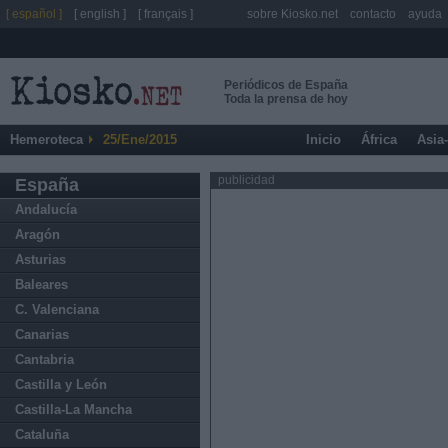
[ español ]
[ english ]
[ français ]
sobre Kiosko.net
contacto
ayuda
Periódicos de España
Toda la prensa de hoy
Hemeroteca
25/Ene/2015
Inicio
África
Asia
publicidad
España
Andalucía
Aragón
Asturias
Baleares
C. Valenciana
Canarias
Cantabria
Castilla y León
Castilla-La Mancha
Cataluña