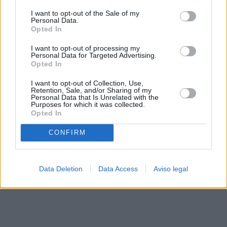
solo a este sitio web. Puede cambiar sus preferencias en
I want to opt-out of the Sale of my
cualquier momento entrando de nuevo en este sitio web o
Personal Data.
visitando nuestra política de privacidad.
Opted In
I want to opt-out of processing my
Personal Data for Targeted Advertising.
Opted In
I want to opt-out of Collection, Use,
Retention, Sale, and/or Sharing of my
Personal Data that Is Unrelated with the
Purposes for which it was collected.
Opted In
CONFIRM
Data Deletion
Data Access
Aviso legal