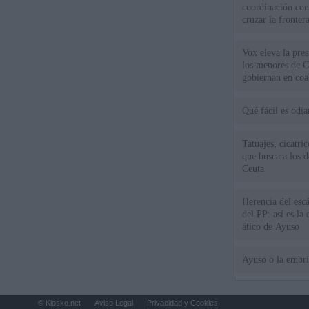
coordinación con
cruzar la fronter
Vox eleva la pres
los menores de C
gobiernan en coa
Qué fácil es odi
Tatuajes, cicatri
que busca a los d
Ceuta
Herencia del esc
del PP: así es l
ático de Ayuso
Ayuso o la embr
© Kiosko.net
Aviso Legal
Privacidad y Cookies