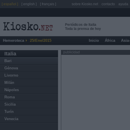
[ español ]
[ english ]
[ français ]
sobre Kiosko.net
contacto
ayuda
Periódicos de Italia
Toda la prensa de hoy
Hemeroteca
25/Ene/2015
Inicio
África
Asia
publicidad
Italia
Bari
Génova
Livorno
Milán
Nápoles
Roma
Sicilia
Turín
Venecia