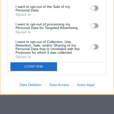
solo a este sitio web. Puede cambiar sus preferencias en
I want to opt-out of the Sale of my
cualquier momento entrando de nuevo en este sitio web o
Personal Data.
visitando nuestra política de privacidad.
Opted In
I want to opt-out of processing my
Personal Data for Targeted Advertising.
Opted In
I want to opt-out of Collection, Use,
Retention, Sale, and/or Sharing of my
Personal Data that Is Unrelated with the
Purposes for which it was collected.
Opted In
CONFIRM
Data Deletion
Data Access
Aviso legal