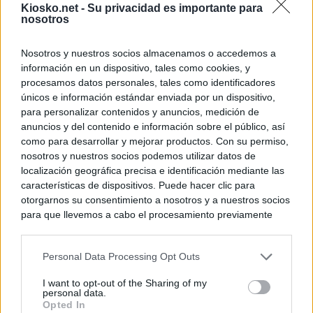
Kiosko.net -
Su privacidad es importante para
nosotros
Nosotros y nuestros socios almacenamos o accedemos a
información en un dispositivo, tales como cookies, y
procesamos datos personales, tales como identificadores
únicos e información estándar enviada por un dispositivo,
para personalizar contenidos y anuncios, medición de
anuncios y del contenido e información sobre el público, así
como para desarrollar y mejorar productos. Con su permiso,
nosotros y nuestros socios podemos utilizar datos de
localización geográfica precisa e identificación mediante las
características de dispositivos. Puede hacer clic para
otorgarnos su consentimiento a nosotros y a nuestros socios
para que llevemos a cabo el procesamiento previamente
descrito. De forma alternativa, puede acceder a información
más detallada y cambiar sus preferencias antes de otorgar o
Personal Data Processing Opt Outs
negar su consentimiento. Tenga en cuenta que algún
procesamiento de sus datos personales puede no requerir
I want to opt-out of the Sharing of my
de su consentimiento, pero usted tiene el derecho de
personal data.
rechazar tal procesamiento. Sus preferencias se aplicarán
Opted In