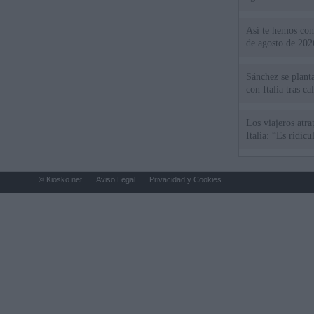
Así te hemos cont
de agosto de 202
Sánchez se plant
con Italia tras c
Los viajeros atra
Italia: “Es ridíc
© Kiosko.net
Aviso Legal
Privacidad y Cookies