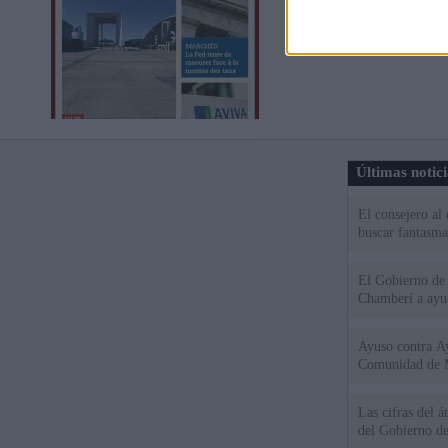
Últimas notic
El consejero al
buscar fantasma
El Gobierno de 
Chamberí a ayud
Ayuso contra Ay
Comunidad de 
Las cifras del á
del Gobierno d