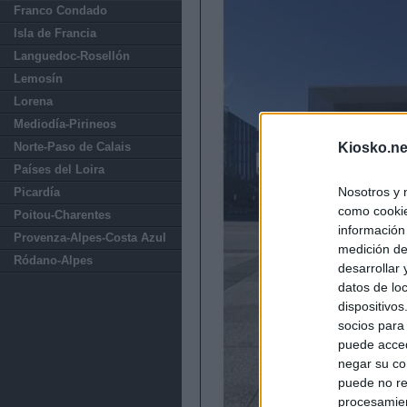
Franco Condado
Isla de Francia
Languedoc-Rosellón
Lemosín
Lorena
Mediodía-Pirineos
Norte-Paso de Calais
Kiosko.ne
Países del Loira
Nosotros y 
Picardía
como cookie
Poitou-Charentes
información
Provenza-Alpes-Costa Azul
medición de
Ródano-Alpes
desarrollar
datos de loc
dispositivo
socios para
puede acced
negar su co
puede no re
procesamien