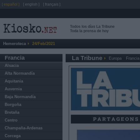
[ español ]
[ english ]
[ français ]
Todos los días La Tribune
Toda la prensa de hoy
Hemeroteca
24/Feb/2021
Francia
La Tribune
Europa
Francia
Alsacia
Alta Normandía
Aquitania
Auvernia
Baja Normandía
Borgoña
Bretaña
Centro
Champaña-Ardenas
Corcega