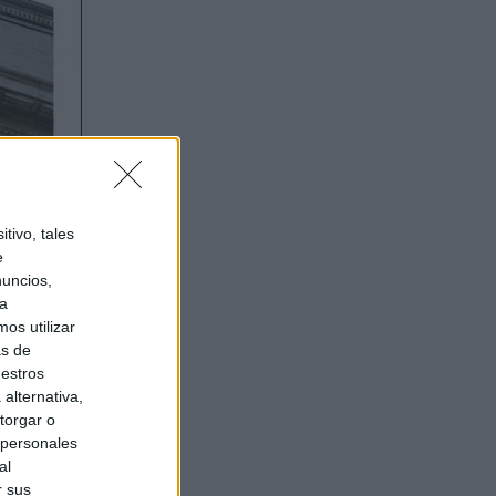
tivo, tales
e
nuncios,
ra
os utilizar
as de
uestros
alternativa,
torgar o
 personales
al
r sus