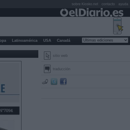
sobre Kiosko.net
contacto
ayuda
opa
Latinoamérica
USA
Canadá
sitio web
traducción