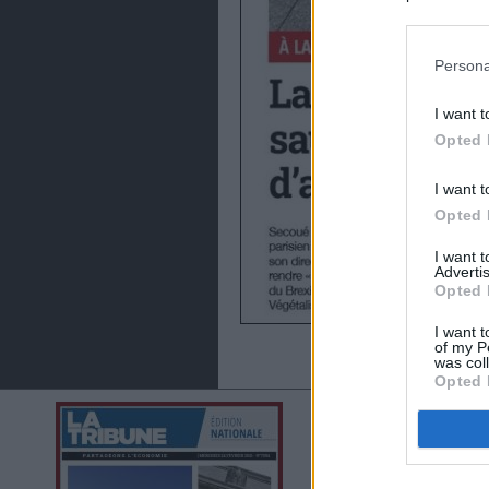
preferencia
política de 
Persona
I want t
Opted 
I want t
Opted 
I want 
Advertis
Opted 
I want t
of my P
was col
Opted 