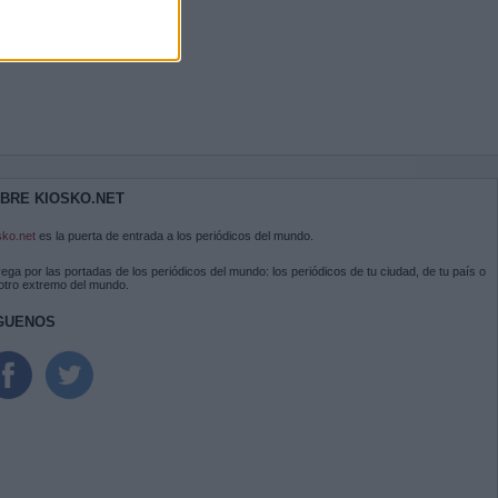
BRE KIOSKO.NET
sko.net
es la puerta de entrada a los periódicos del mundo.
ega por las portadas de los periódicos del mundo: los periódicos de tu ciudad, de tu país o
 otro extremo del mundo.
GUENOS