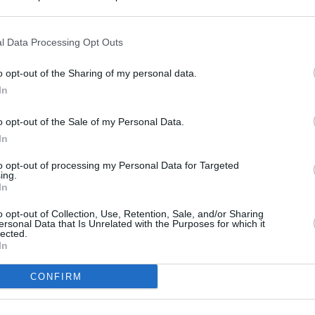
s en cualquier momento entrando de nuevo en este sitio web o visitan
privacidad.
l Data Processing Opt Outs
o opt-out of the Sharing of my personal data.
In
o opt-out of the Sale of my Personal Data.
In
to opt-out of processing my Personal Data for Targeted
ing.
In
o opt-out of Collection, Use, Retention, Sale, and/or Sharing
ersonal Data that Is Unrelated with the Purposes for which it
lected.
In
CONFIRM