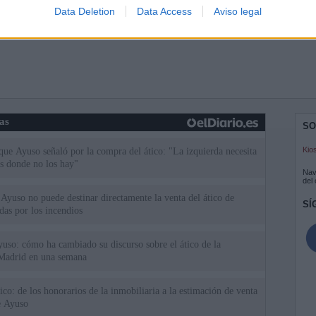
Data Deletion
Data Access
Aviso legal
ias
SO
Kio
 que Ayuso señaló por la compra del ático: "La izquierda necesita
s donde no los hay"
Nav
del
Ayuso no puede destinar directamente la venta del ático de
SÍ
as por los incendios
uso: cómo ha cambiado su discurso sobre el ático de la
Madrid en una semana
tico: de los honorarios de la inmobiliaria a la estimación de venta
e Ayuso