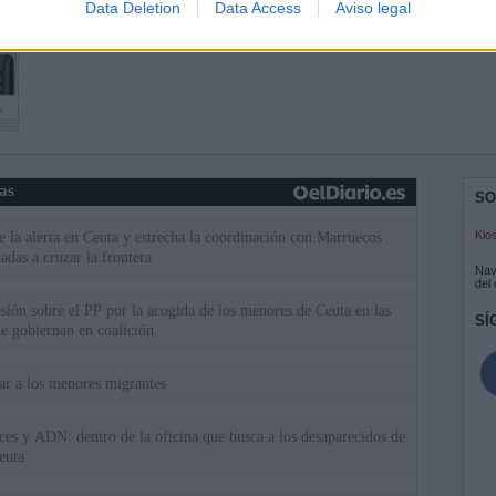
Data Deletion
Data Access
Aviso legal
ias
SO
Kio
 la alerta en Ceuta y estrecha la coordinación con Marruecos
adas a cruzar la frontera
Nav
del
esión sobre el PP por la acogida de los menores de Ceuta en las
SÍ
e gobiernan en coalición
iar a los menores migrantes
rices y ADN: dentro de la oficina que busca a los desaparecidos de
euta