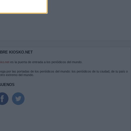
BRE KIOSKO.NET
sko.net
es la puerta de entrada a los periódicos del mundo.
ega por las portadas de los periódicos del mundo: los periódicos de tu ciudad, de tu país o
 otro extremo del mundo.
GUENOS