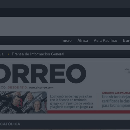
Inicio
África
Asia-Pacífico
Eur
ia
Prensa de Información General