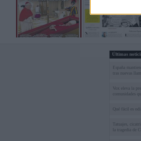
Últimas notic
España mantiene
tras nuevas llam
Vox eleva la pr
comunidades qu
Qué fácil es od
Tatuajes, cicat
la tragedia de C