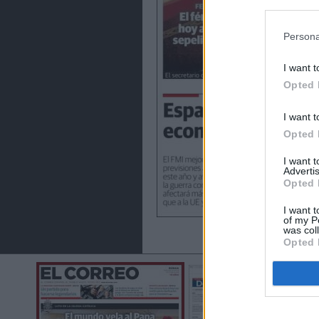
preferencia
política de 
Persona
I want t
Opted 
I want t
Opted 
I want 
Advertis
Opted 
I want t
of my P
was col
Opted 