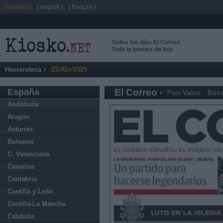
[ español ]
[ english ]
[ français ]
Todos los días El Correo
Toda la prensa de hoy
Hemeroteca
23/Abr/2025
España
El Correo
País Vasco
Bizka
Andalucía
Aragón
Asturias
Baleares
C. Valenciana
Canarias
Cantabria
Castilla y León
Castilla-La Mancha
Cataluña