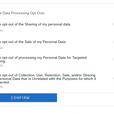
s en cualquier momento entrando de nuevo en este sitio web o visitan
privacidad.
l Data Processing Opt Outs
o opt-out of the Sharing of my personal data.
In
o opt-out of the Sale of my Personal Data.
In
to opt-out of processing my Personal Data for Targeted
ing.
In
o opt-out of Collection, Use, Retention, Sale, and/or Sharing
ersonal Data that Is Unrelated with the Purposes for which it
lected.
In
CONFIRM