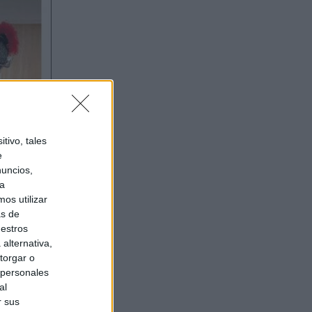
tivo, tales
e
nuncios,
ra
os utilizar
as de
uestros
alternativa,
torgar o
 personales
al
r sus