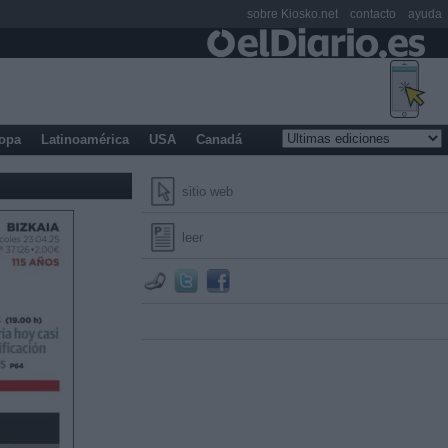
sobre Kiosko.net
contacto
ayuda
opa
Latinoamérica
USA
Canadá
sitio web
leer