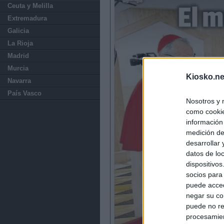
Ceuta y Melilla
Extremadura
Galicia
La Rioja
Madrid
Murcia
Kiosko.ne
Navarra
País Vasco
Nosotros y 
como cookie
información
medición de
desarrollar
datos de loc
dispositivo
socios para
puede acced
negar su co
puede no re
procesamien