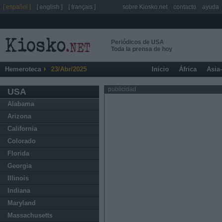
[ español ]
[ english ]
[ français ]
sobre Kiosko.net
contacto
ayuda
Periódicos de USA
Toda la prensa de hoy
Hemeroteca
23/Abr/2025
Inicio
África
Asia
publicidad
USA
Alabama
Arizona
California
Colorado
Florida
Georgia
Illinois
Indiana
Maryland
Massachusetts