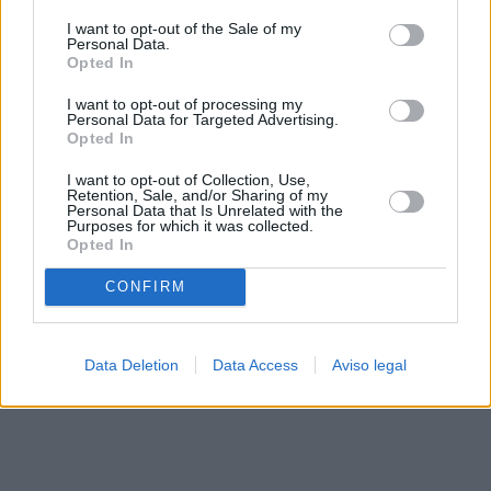
solo a este sitio web. Puede cambiar sus preferencias en
I want to opt-out of the Sale of my
cualquier momento entrando de nuevo en este sitio web o
Personal Data.
visitando nuestra política de privacidad.
Opted In
I want to opt-out of processing my
Personal Data for Targeted Advertising.
Opted In
I want to opt-out of Collection, Use,
Retention, Sale, and/or Sharing of my
Personal Data that Is Unrelated with the
Purposes for which it was collected.
Opted In
CONFIRM
Data Deletion
Data Access
Aviso legal