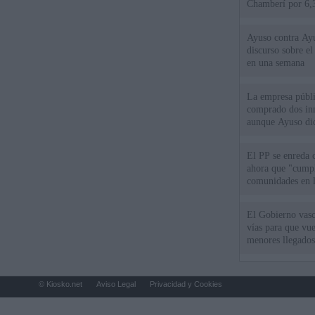
Chamberí por 6,3
Ayuso contra Ay
discurso sobre e
en una semana
La empresa públic
comprado dos inm
aunque Ayuso dic
el año"
El PP se enreda 
ahora que "cumpl
comunidades en l
oponen
El Gobierno vasc
vías para que vue
menores llegados
© Kiosko.net
Aviso Legal
Privacidad y Cookies