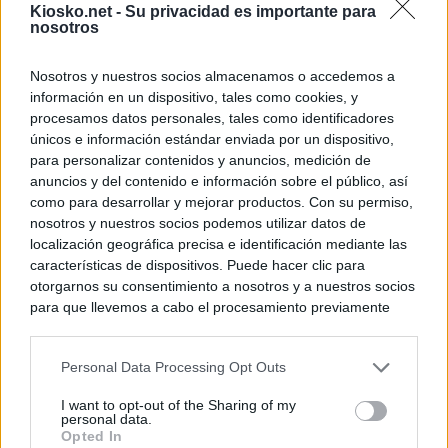
Kiosko.net -
Su privacidad es importante para
nosotros
Nosotros y nuestros socios almacenamos o accedemos a
información en un dispositivo, tales como cookies, y
procesamos datos personales, tales como identificadores
únicos e información estándar enviada por un dispositivo,
para personalizar contenidos y anuncios, medición de
anuncios y del contenido e información sobre el público, así
como para desarrollar y mejorar productos. Con su permiso,
nosotros y nuestros socios podemos utilizar datos de
localización geográfica precisa e identificación mediante las
características de dispositivos. Puede hacer clic para
otorgarnos su consentimiento a nosotros y a nuestros socios
para que llevemos a cabo el procesamiento previamente
descrito. De forma alternativa, puede acceder a información
más detallada y cambiar sus preferencias antes de otorgar o
Personal Data Processing Opt Outs
negar su consentimiento. Tenga en cuenta que algún
procesamiento de sus datos personales puede no requerir
I want to opt-out of the Sharing of my
de su consentimiento, pero usted tiene el derecho de
personal data.
rechazar tal procesamiento. Sus preferencias se aplicarán
Opted In