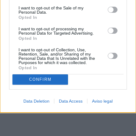
solo a este sitio web. Puede cambiar sus preferencias en
I want to opt-out of the Sale of my
cualquier momento entrando de nuevo en este sitio web o
Personal Data.
visitando nuestra política de privacidad.
Opted In
I want to opt-out of processing my
Personal Data for Targeted Advertising.
Opted In
I want to opt-out of Collection, Use,
Retention, Sale, and/or Sharing of my
Personal Data that Is Unrelated with the
Purposes for which it was collected.
Opted In
CONFIRM
Data Deletion
Data Access
Aviso legal