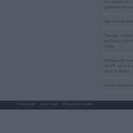
los menores de C
gobiernan en coa
Qué fácil es odi
Tatuajes, cicatri
que busca a los d
Ceuta
Herencia del esc
del PP: así es l
ático de Ayuso
Ayuso o la embr
© Kiosko.net
Aviso Legal
Privacidad y Cookies