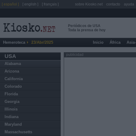
[ español ]
[ english ]
[ français ]
sobre Kiosko.net
contacto
ayuda
Periódicos de USA
Toda la prensa de hoy
Hemeroteca
23/Abr/2025
Inicio
África
Asia
publicidad
USA
Alabama
Arizona
California
Colorado
Florida
Georgia
Illinois
Indiana
Maryland
Massachusetts