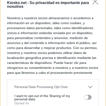
Kiosko.net -
Su privacidad es importante para
nosotros
Nosotros y nuestros socios almacenamos o accedemos a
información en un dispositivo, tales como cookies, y
procesamos datos personales, tales como identificadores
únicos e información estándar enviada por un dispositivo,
para personalizar contenidos y anuncios, medición de
anuncios y del contenido e información sobre el público, así
como para desarrollar y mejorar productos. Con su permiso,
nosotros y nuestros socios podemos utilizar datos de
localización geográfica precisa e identificación mediante las
características de dispositivos. Puede hacer clic para
otorgarnos su consentimiento a nosotros y a nuestros socios
para que llevemos a cabo el procesamiento previamente
descrito. De forma alternativa, puede acceder a información
más detallada y cambiar sus preferencias antes de otorgar o
Personal Data Processing Opt Outs
negar su consentimiento. Tenga en cuenta que algún
procesamiento de sus datos personales puede no requerir
I want to opt-out of the Sharing of my
de su consentimiento, pero usted tiene el derecho de
personal data.
rechazar tal procesamiento. Sus preferencias se aplicarán
Opted In