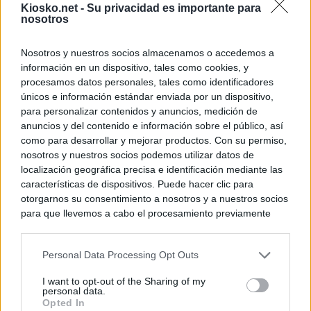
Kiosko.net -
Su privacidad es importante para
nosotros
Nosotros y nuestros socios almacenamos o accedemos a
información en un dispositivo, tales como cookies, y
procesamos datos personales, tales como identificadores
únicos e información estándar enviada por un dispositivo,
para personalizar contenidos y anuncios, medición de
anuncios y del contenido e información sobre el público, así
como para desarrollar y mejorar productos. Con su permiso,
nosotros y nuestros socios podemos utilizar datos de
localización geográfica precisa e identificación mediante las
características de dispositivos. Puede hacer clic para
otorgarnos su consentimiento a nosotros y a nuestros socios
para que llevemos a cabo el procesamiento previamente
descrito. De forma alternativa, puede acceder a información
más detallada y cambiar sus preferencias antes de otorgar o
Personal Data Processing Opt Outs
negar su consentimiento. Tenga en cuenta que algún
procesamiento de sus datos personales puede no requerir
I want to opt-out of the Sharing of my
de su consentimiento, pero usted tiene el derecho de
personal data.
rechazar tal procesamiento. Sus preferencias se aplicarán
Opted In