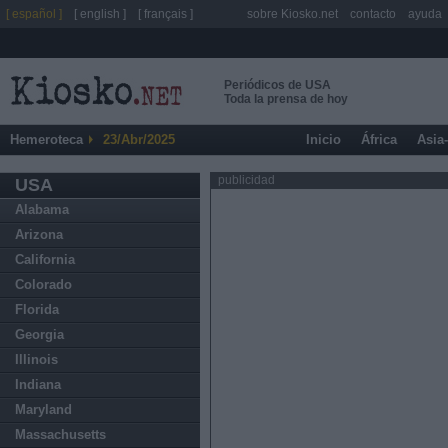
[ español ]
[ english ]
[ français ]
sobre Kiosko.net
contacto
ayuda
Periódicos de USA
Toda la prensa de hoy
Hemeroteca
23/Abr/2025
Inicio
África
Asia
publicidad
USA
Alabama
Arizona
California
Colorado
Florida
Georgia
Illinois
Indiana
Maryland
Massachusetts