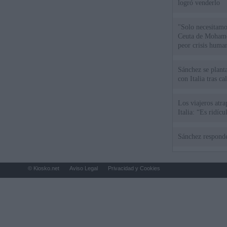
logró venderlo
"Solo necesitamo
Ceuta de Mohamed
peor crisis huma
Sánchez se plant
con Italia tras c
Los viajeros atra
Italia: “Es ridíc
Sánchez responde
© Kiosko.net
Aviso Legal
Privacidad y Cookies