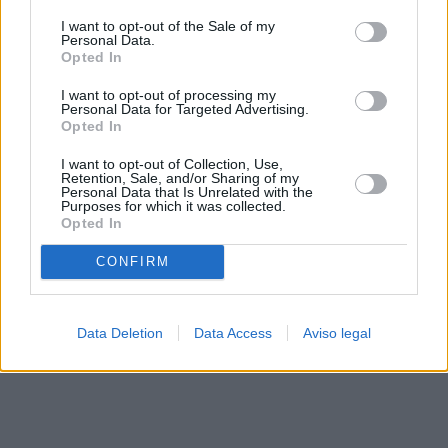
solo a este sitio web. Puede cambiar sus preferencias en
I want to opt-out of the Sale of my
cualquier momento entrando de nuevo en este sitio web o
Personal Data.
visitando nuestra política de privacidad.
Opted In
I want to opt-out of processing my
Personal Data for Targeted Advertising.
Opted In
I want to opt-out of Collection, Use,
Retention, Sale, and/or Sharing of my
Personal Data that Is Unrelated with the
Purposes for which it was collected.
Opted In
CONFIRM
Data Deletion
Data Access
Aviso legal