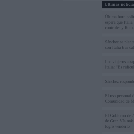
Últimas notici
Última hora polít
espera que Italia
controles y Roma
Sánchez se plant
con Italia tras c
Los viajeros atra
Italia: “Es ridíc
Sánchez responde
El uso personal d
Comunidad de M
El Gobierno de A
de Gran Vía más
logró venderlo