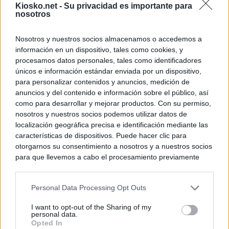
Kiosko.net -
Su privacidad es importante para
nosotros
Nosotros y nuestros socios almacenamos o accedemos a
información en un dispositivo, tales como cookies, y
procesamos datos personales, tales como identificadores
únicos e información estándar enviada por un dispositivo,
para personalizar contenidos y anuncios, medición de
anuncios y del contenido e información sobre el público, así
como para desarrollar y mejorar productos. Con su permiso,
nosotros y nuestros socios podemos utilizar datos de
localización geográfica precisa e identificación mediante las
características de dispositivos. Puede hacer clic para
otorgarnos su consentimiento a nosotros y a nuestros socios
para que llevemos a cabo el procesamiento previamente
descrito. De forma alternativa, puede acceder a información
más detallada y cambiar sus preferencias antes de otorgar o
Personal Data Processing Opt Outs
negar su consentimiento. Tenga en cuenta que algún
procesamiento de sus datos personales puede no requerir
I want to opt-out of the Sharing of my
de su consentimiento, pero usted tiene el derecho de
personal data.
rechazar tal procesamiento. Sus preferencias se aplicarán
Opted In