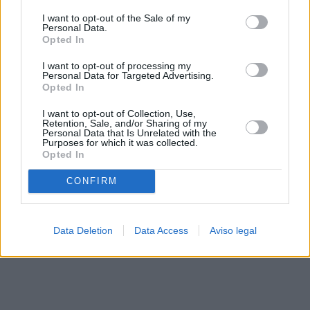
solo a este sitio web. Puede cambiar sus preferencias en
I want to opt-out of the Sale of my
cualquier momento entrando de nuevo en este sitio web o
Personal Data.
visitando nuestra política de privacidad.
Opted In
I want to opt-out of processing my
Personal Data for Targeted Advertising.
Opted In
I want to opt-out of Collection, Use,
Retention, Sale, and/or Sharing of my
Personal Data that Is Unrelated with the
Purposes for which it was collected.
Opted In
CONFIRM
Data Deletion
Data Access
Aviso legal