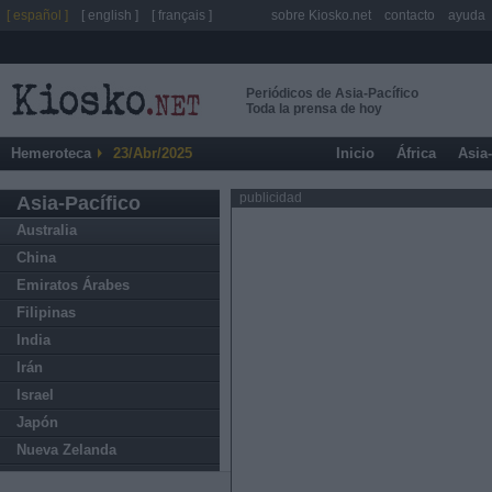
[ español ]
[ english ]
[ français ]
sobre Kiosko.net
contacto
ayuda
Periódicos de Asia-Pacífico
Toda la prensa de hoy
Hemeroteca
23/Abr/2025
Inicio
África
Asia
publicidad
Asia-Pacífico
Australia
China
Emiratos Árabes
Filipinas
India
Irán
Israel
Japón
Nueva Zelanda