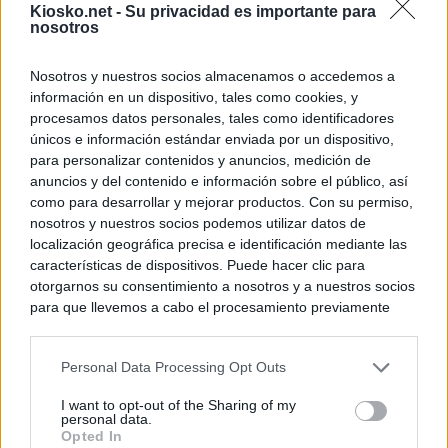
Kiosko.net -
Su privacidad es importante para
nosotros
Nosotros y nuestros socios almacenamos o accedemos a
información en un dispositivo, tales como cookies, y
procesamos datos personales, tales como identificadores
únicos e información estándar enviada por un dispositivo,
para personalizar contenidos y anuncios, medición de
anuncios y del contenido e información sobre el público, así
como para desarrollar y mejorar productos. Con su permiso,
nosotros y nuestros socios podemos utilizar datos de
localización geográfica precisa e identificación mediante las
características de dispositivos. Puede hacer clic para
otorgarnos su consentimiento a nosotros y a nuestros socios
para que llevemos a cabo el procesamiento previamente
descrito. De forma alternativa, puede acceder a información
más detallada y cambiar sus preferencias antes de otorgar o
Personal Data Processing Opt Outs
negar su consentimiento. Tenga en cuenta que algún
procesamiento de sus datos personales puede no requerir
I want to opt-out of the Sharing of my
de su consentimiento, pero usted tiene el derecho de
personal data.
rechazar tal procesamiento. Sus preferencias se aplicarán
Opted In