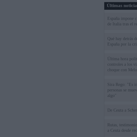
Últimas notici
España impone co
de Italia tras el
Qué hay detrás d
España por la cri
Última hora polít
controles a los vi
choque con Melo
Sira Rego: "Es i
personas se muev
algo"
De Ceu
Rutas, testimonio
a Ceuta desde red