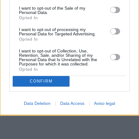
solo a este sitio web. Puede cambiar sus preferencias en
I want to opt-out of the Sale of my
cualquier momento entrando de nuevo en este sitio web o
Personal Data.
visitando nuestra política de privacidad.
Opted In
I want to opt-out of processing my
Personal Data for Targeted Advertising.
Opted In
I want to opt-out of Collection, Use,
Retention, Sale, and/or Sharing of my
Personal Data that Is Unrelated with the
Purposes for which it was collected.
Opted In
CONFIRM
Data Deletion
Data Access
Aviso legal