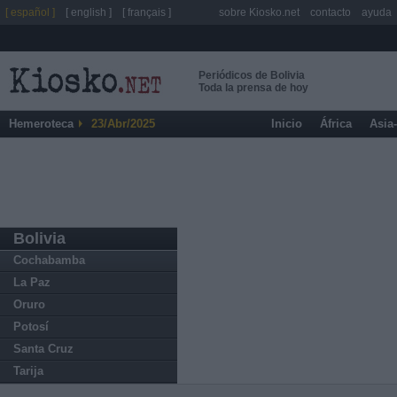
[ español ]
[ english ]
[ français ]
sobre Kiosko.net
contacto
ayuda
Periódicos de Bolivia
Toda la prensa de hoy
Hemeroteca
23/Abr/2025
Inicio
África
Asia
Bolivia
Cochabamba
La Paz
Oruro
Potosí
Santa Cruz
Tarija