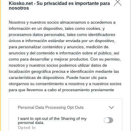
Kiosko.net -
Su privacidad es importante para
nosotros
Nosotros y nuestros socios almacenamos o accedemos a
información en un dispositivo, tales como cookies, y
procesamos datos personales, tales como identificadores
únicos e información estándar enviada por un dispositivo,
para personalizar contenidos y anuncios, medición de
anuncios y del contenido e información sobre el público, así
como para desarrollar y mejorar productos. Con su permiso,
nosotros y nuestros socios podemos utilizar datos de
localización geográfica precisa e identificación mediante las
características de dispositivos. Puede hacer clic para
otorgarnos su consentimiento a nosotros y a nuestros socios
para que llevemos a cabo el procesamiento previamente
descrito. De forma alternativa, puede acceder a información
más detallada y cambiar sus preferencias antes de otorgar o
Personal Data Processing Opt Outs
negar su consentimiento. Tenga en cuenta que algún
procesamiento de sus datos personales puede no requerir
I want to opt-out of the Sharing of my
de su consentimiento, pero usted tiene el derecho de
personal data.
rechazar tal procesamiento. Sus preferencias se aplicarán
Opted In