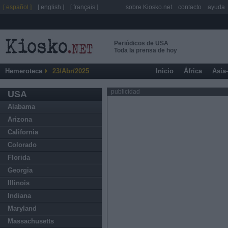
[ español ]
[ english ]
[ français ]
sobre Kiosko.net
contacto
ayuda
Periódicos de USA
Toda la prensa de hoy
Hemeroteca
23/Abr/2025
Inicio
África
Asia
publicidad
USA
Alabama
Arizona
California
Colorado
Florida
Georgia
Illinois
Indiana
Maryland
Massachusetts