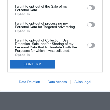
solo a este sitio web. Puede cambiar sus preferencias en
I want to opt-out of the Sale of my
cualquier momento entrando de nuevo en este sitio web o
Personal Data.
visitando nuestra política de privacidad.
Opted In
I want to opt-out of processing my
Personal Data for Targeted Advertising.
Opted In
I want to opt-out of Collection, Use,
Retention, Sale, and/or Sharing of my
Personal Data that Is Unrelated with the
Purposes for which it was collected.
Opted In
CONFIRM
Data Deletion
Data Access
Aviso legal