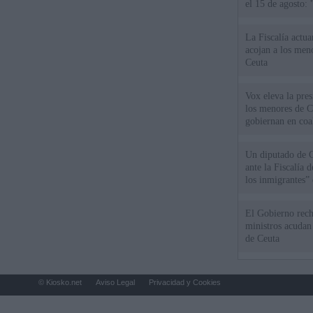
el 15 de agosto:
La Fiscalía actu
acojan a los meno
Ceuta
Vox eleva la pres
los menores de C
gobiernan en coa
Un diputado de 
ante la Fiscalía 
los inmigrantes”
El Gobierno rech
ministros acudan 
de Ceuta
© Kiosko.net
Aviso Legal
Privacidad y Cookies