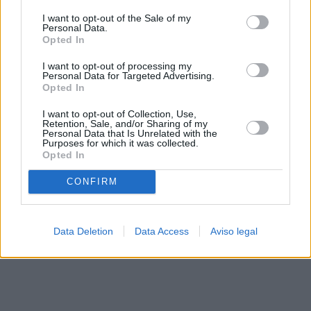
solo a este sitio web. Puede cambiar sus preferencias en
I want to opt-out of the Sale of my
cualquier momento entrando de nuevo en este sitio web o
Personal Data.
visitando nuestra política de privacidad.
Opted In
I want to opt-out of processing my
Personal Data for Targeted Advertising.
Opted In
I want to opt-out of Collection, Use,
Retention, Sale, and/or Sharing of my
Personal Data that Is Unrelated with the
Purposes for which it was collected.
Opted In
CONFIRM
Data Deletion
Data Access
Aviso legal