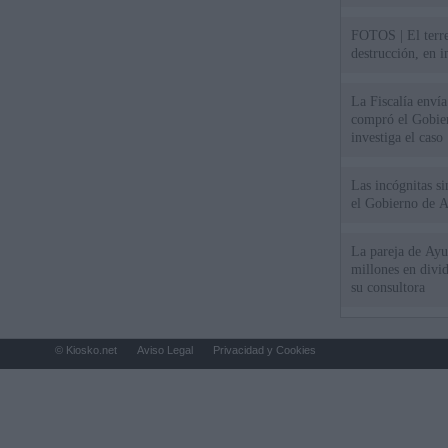
FOTOS | El terr
destrucción, en 
La Fiscalía envía
compró el Gobie
investiga el caso
Las incógnitas s
el Gobierno de 
La pareja de Ayu
millones en divi
su consultora
© Kiosko.net
Aviso Legal
Privacidad y Cookies