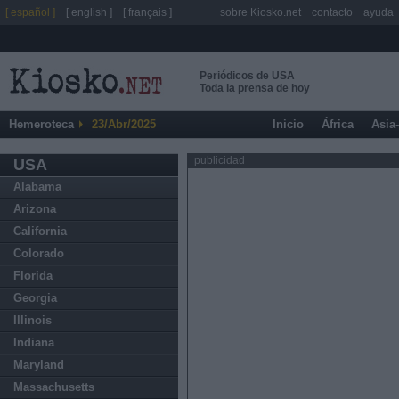
[ español ]
[ english ]
[ français ]
sobre Kiosko.net
contacto
ayuda
Periódicos de USA
Toda la prensa de hoy
Hemeroteca
23/Abr/2025
Inicio
África
Asia
publicidad
USA
Alabama
Arizona
California
Colorado
Florida
Georgia
Illinois
Indiana
Maryland
Massachusetts