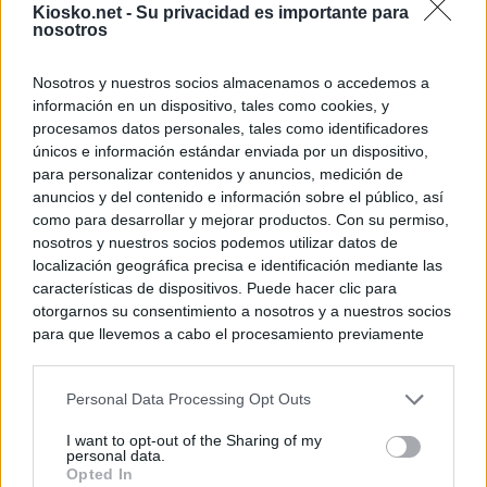
Kiosko.net -
Su privacidad es importante para
nosotros
Nosotros y nuestros socios almacenamos o accedemos a
información en un dispositivo, tales como cookies, y
procesamos datos personales, tales como identificadores
únicos e información estándar enviada por un dispositivo,
para personalizar contenidos y anuncios, medición de
anuncios y del contenido e información sobre el público, así
como para desarrollar y mejorar productos. Con su permiso,
nosotros y nuestros socios podemos utilizar datos de
localización geográfica precisa e identificación mediante las
características de dispositivos. Puede hacer clic para
otorgarnos su consentimiento a nosotros y a nuestros socios
para que llevemos a cabo el procesamiento previamente
descrito. De forma alternativa, puede acceder a información
más detallada y cambiar sus preferencias antes de otorgar o
Personal Data Processing Opt Outs
negar su consentimiento. Tenga en cuenta que algún
procesamiento de sus datos personales puede no requerir
I want to opt-out of the Sharing of my
de su consentimiento, pero usted tiene el derecho de
personal data.
rechazar tal procesamiento. Sus preferencias se aplicarán
Opted In