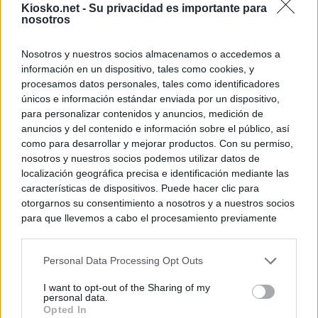
Kiosko.net -
Su privacidad es importante para
nosotros
Nosotros y nuestros socios almacenamos o accedemos a
información en un dispositivo, tales como cookies, y
procesamos datos personales, tales como identificadores
únicos e información estándar enviada por un dispositivo,
para personalizar contenidos y anuncios, medición de
anuncios y del contenido e información sobre el público, así
como para desarrollar y mejorar productos. Con su permiso,
nosotros y nuestros socios podemos utilizar datos de
localización geográfica precisa e identificación mediante las
características de dispositivos. Puede hacer clic para
otorgarnos su consentimiento a nosotros y a nuestros socios
para que llevemos a cabo el procesamiento previamente
descrito. De forma alternativa, puede acceder a información
más detallada y cambiar sus preferencias antes de otorgar o
Personal Data Processing Opt Outs
negar su consentimiento. Tenga en cuenta que algún
procesamiento de sus datos personales puede no requerir
I want to opt-out of the Sharing of my
de su consentimiento, pero usted tiene el derecho de
personal data.
rechazar tal procesamiento. Sus preferencias se aplicarán
Opted In