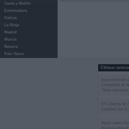
Ceuta y Melilla
Extremadura
Galicia
La Rioja
Madrid
Murcia
Navarra
País Vasco
Últimas notici
Ayuso defiende q
Comunidad de Mad
"Sería muy poco 
El Gobierno de A
Chamberí por 6,3
Ayuso contra Ay
discurso sobre e