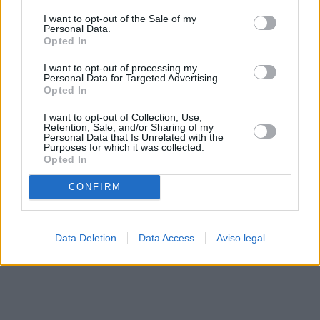
solo a este sitio web. Puede cambiar sus preferencias en
I want to opt-out of the Sale of my
cualquier momento entrando de nuevo en este sitio web o
Personal Data.
visitando nuestra política de privacidad.
Opted In
I want to opt-out of processing my
Personal Data for Targeted Advertising.
Opted In
I want to opt-out of Collection, Use,
Retention, Sale, and/or Sharing of my
Personal Data that Is Unrelated with the
Purposes for which it was collected.
Opted In
CONFIRM
Data Deletion
Data Access
Aviso legal