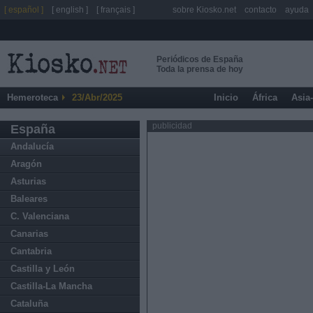
[ español ]
[ english ]
[ français ]
sobre Kiosko.net
contacto
ayuda
Periódicos de España
Toda la prensa de hoy
Hemeroteca
23/Abr/2025
Inicio
África
Asia
publicidad
España
Andalucía
Aragón
Asturias
Baleares
C. Valenciana
Canarias
Cantabria
Castilla y León
Castilla-La Mancha
Cataluña