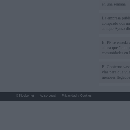
en una semana
La empresa públic
comprado dos inm
aunque Ayuso dic
el año"
El PP se enreda 
ahora que "cumpl
comunidades en l
oponen
El Gobierno vasc
vías para que vue
menores llegados
© Kiosko.net
Aviso Legal
Privacidad y Cookies