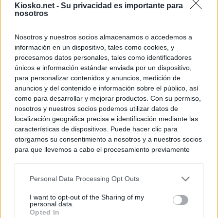
Kiosko.net -
Su privacidad es importante para
nosotros
Nosotros y nuestros socios almacenamos o accedemos a
información en un dispositivo, tales como cookies, y
procesamos datos personales, tales como identificadores
únicos e información estándar enviada por un dispositivo,
para personalizar contenidos y anuncios, medición de
anuncios y del contenido e información sobre el público, así
como para desarrollar y mejorar productos. Con su permiso,
nosotros y nuestros socios podemos utilizar datos de
localización geográfica precisa e identificación mediante las
características de dispositivos. Puede hacer clic para
otorgarnos su consentimiento a nosotros y a nuestros socios
para que llevemos a cabo el procesamiento previamente
descrito. De forma alternativa, puede acceder a información
más detallada y cambiar sus preferencias antes de otorgar o
Personal Data Processing Opt Outs
negar su consentimiento. Tenga en cuenta que algún
procesamiento de sus datos personales puede no requerir
I want to opt-out of the Sharing of my
de su consentimiento, pero usted tiene el derecho de
personal data.
rechazar tal procesamiento. Sus preferencias se aplicarán
Opted In