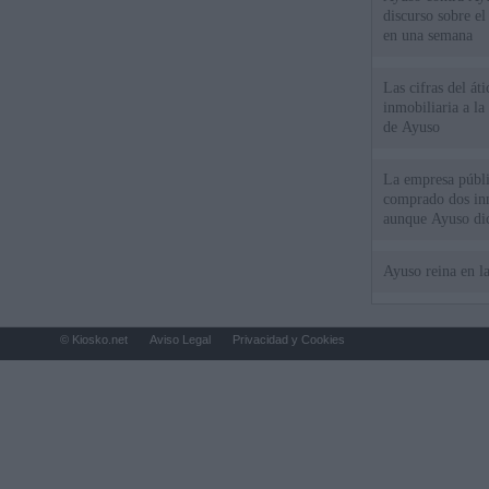
discurso sobre e
en una semana
Las cifras del át
inmobiliaria a l
de Ayuso
La empresa públic
comprado dos inm
aunque Ayuso dic
el año"
Ayuso reina en l
© Kiosko.net
Aviso Legal
Privacidad y Cookies