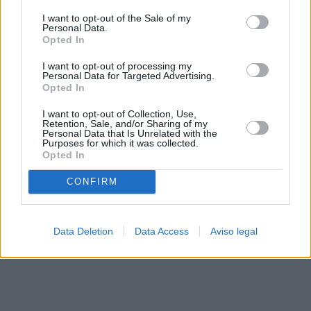
solo a este sitio web. Puede cambiar sus preferencias en
I want to opt-out of the Sale of my
cualquier momento entrando de nuevo en este sitio web o
Personal Data.
visitando nuestra política de privacidad.
Opted In
I want to opt-out of processing my
Personal Data for Targeted Advertising.
Opted In
I want to opt-out of Collection, Use,
Retention, Sale, and/or Sharing of my
Personal Data that Is Unrelated with the
Purposes for which it was collected.
Opted In
CONFIRM
Data Deletion
Data Access
Aviso legal