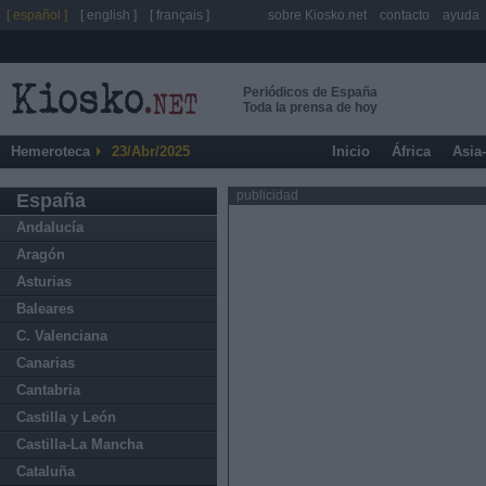
[ español ]
[ english ]
[ français ]
sobre Kiosko.net
contacto
ayuda
Periódicos de España
Toda la prensa de hoy
Hemeroteca
23/Abr/2025
Inicio
África
Asia
publicidad
España
Andalucía
Aragón
Asturias
Baleares
C. Valenciana
Canarias
Cantabria
Castilla y León
Castilla-La Mancha
Cataluña