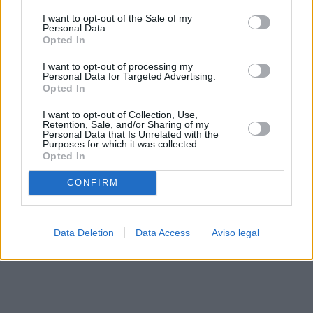
solo a este sitio web. Puede cambiar sus preferencias en
I want to opt-out of the Sale of my
cualquier momento entrando de nuevo en este sitio web o
Personal Data.
visitando nuestra política de privacidad.
Opted In
I want to opt-out of processing my
Personal Data for Targeted Advertising.
Opted In
I want to opt-out of Collection, Use,
Retention, Sale, and/or Sharing of my
Personal Data that Is Unrelated with the
Purposes for which it was collected.
Opted In
CONFIRM
Data Deletion
Data Access
Aviso legal