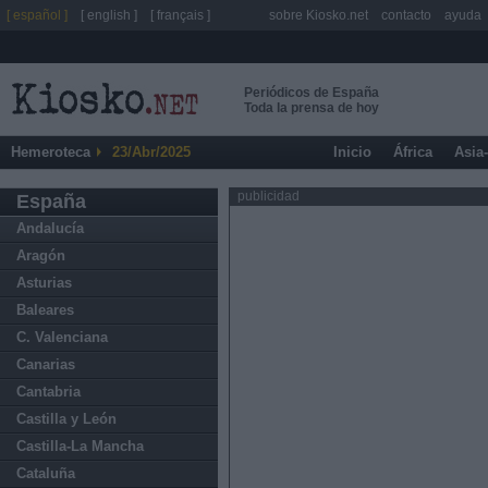
[ español ]
[ english ]
[ français ]
sobre Kiosko.net
contacto
ayuda
Periódicos de España
Toda la prensa de hoy
Hemeroteca
23/Abr/2025
Inicio
África
Asia
publicidad
España
Andalucía
Aragón
Asturias
Baleares
C. Valenciana
Canarias
Cantabria
Castilla y León
Castilla-La Mancha
Cataluña