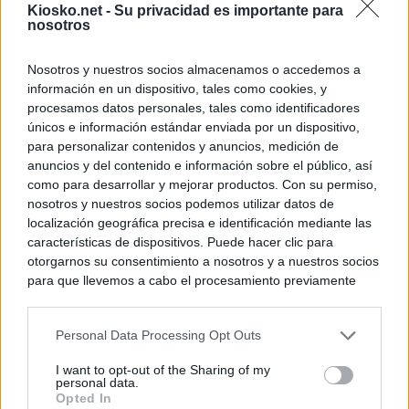
Kiosko.net -
Su privacidad es importante para
nosotros
Nosotros y nuestros socios almacenamos o accedemos a
información en un dispositivo, tales como cookies, y
procesamos datos personales, tales como identificadores
únicos e información estándar enviada por un dispositivo,
para personalizar contenidos y anuncios, medición de
anuncios y del contenido e información sobre el público, así
como para desarrollar y mejorar productos. Con su permiso,
nosotros y nuestros socios podemos utilizar datos de
localización geográfica precisa e identificación mediante las
características de dispositivos. Puede hacer clic para
otorgarnos su consentimiento a nosotros y a nuestros socios
para que llevemos a cabo el procesamiento previamente
descrito. De forma alternativa, puede acceder a información
más detallada y cambiar sus preferencias antes de otorgar o
Personal Data Processing Opt Outs
negar su consentimiento. Tenga en cuenta que algún
procesamiento de sus datos personales puede no requerir
I want to opt-out of the Sharing of my
de su consentimiento, pero usted tiene el derecho de
personal data.
rechazar tal procesamiento. Sus preferencias se aplicarán
Opted In