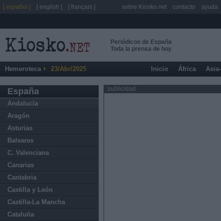
[ español ]
[ english ]
[ français ]
sobre Kiosko.net
contacto
ayuda
Periódicos de España
Toda la prensa de hoy
Hemeroteca
23/Abr/2025
Inicio
África
Asia
publicidad
España
Andalucía
Aragón
Asturias
Baleares
C. Valenciana
Canarias
Cantabria
Castilla y León
Castilla-La Mancha
Cataluña