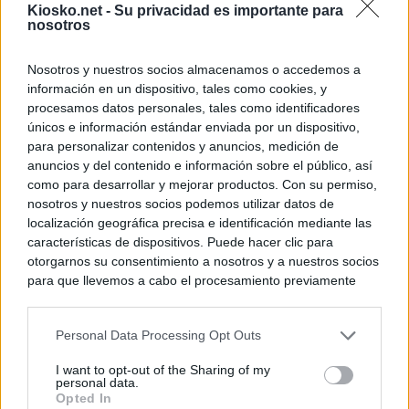
Kiosko.net -
Su privacidad es importante para
nosotros
Nosotros y nuestros socios almacenamos o accedemos a
información en un dispositivo, tales como cookies, y
procesamos datos personales, tales como identificadores
únicos e información estándar enviada por un dispositivo,
para personalizar contenidos y anuncios, medición de
anuncios y del contenido e información sobre el público, así
como para desarrollar y mejorar productos. Con su permiso,
nosotros y nuestros socios podemos utilizar datos de
localización geográfica precisa e identificación mediante las
características de dispositivos. Puede hacer clic para
otorgarnos su consentimiento a nosotros y a nuestros socios
para que llevemos a cabo el procesamiento previamente
descrito. De forma alternativa, puede acceder a información
más detallada y cambiar sus preferencias antes de otorgar o
Personal Data Processing Opt Outs
negar su consentimiento. Tenga en cuenta que algún
procesamiento de sus datos personales puede no requerir
I want to opt-out of the Sharing of my
de su consentimiento, pero usted tiene el derecho de
personal data.
rechazar tal procesamiento. Sus preferencias se aplicarán
Opted In