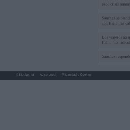
peor crisis huma
Sánchez se plant
con Italia tras c
Los viajeros atra
Italia: “Es ridíc
Sánchez responde
© Kiosko.net
Aviso Legal
Privacidad y Cookies