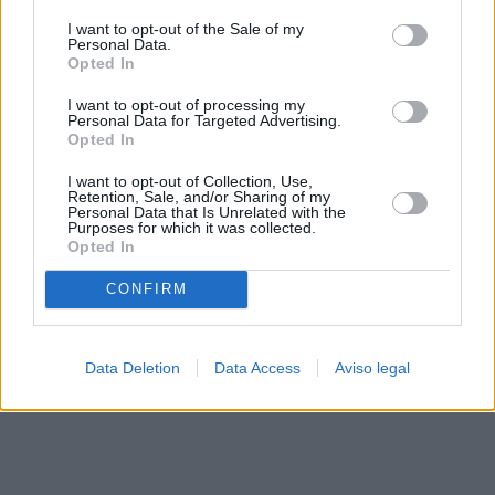
solo a este sitio web. Puede cambiar sus preferencias en
I want to opt-out of the Sale of my
cualquier momento entrando de nuevo en este sitio web o
Personal Data.
visitando nuestra política de privacidad.
Opted In
I want to opt-out of processing my
Personal Data for Targeted Advertising.
Opted In
I want to opt-out of Collection, Use,
Retention, Sale, and/or Sharing of my
Personal Data that Is Unrelated with the
Purposes for which it was collected.
Opted In
CONFIRM
Data Deletion
Data Access
Aviso legal