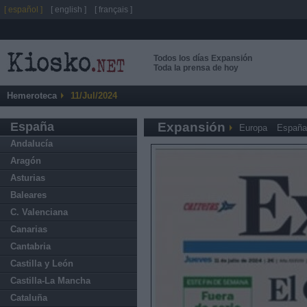
[ español ]
[ english ]
[ français ]
Todos los días Expansión
Toda la prensa de hoy
Hemeroteca
11/Jul/2024
España
Expansión
Europa
España
Andalucía
Aragón
Asturias
Baleares
C. Valenciana
Canarias
Cantabria
Castilla y León
Castilla-La Mancha
Cataluña