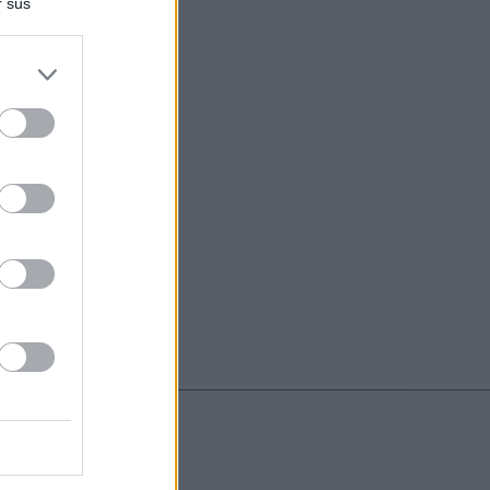
r sus
do nuestra