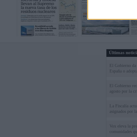
Últimas notic
El Gobierno da u
España o adopt
El Gobierno rec
agosto por la cr
La Fiscalía act
asignados por la
Vox eleva la pr
comunidades qu