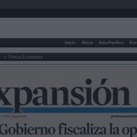
Inicio
África
Asia-Pacífico
Eur
Prensa Económica