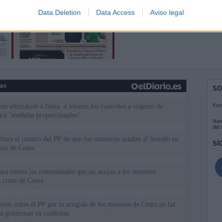
Data Deletion
Data Access
Aviso legal
ias
SO
Kio
n ultimátum a Italia: o levanta los controles a viajeros de
ará "medidas proporcionales"
Nav
del
haza el intento del PP de que los ministros acudan al Senado en
SÍ
isis de Ceuta
uará contra las comunidades que no acojan a los menores
 crisis de Ceuta
esión sobre el PP por la acogida de los menores de Ceuta en las
e gobiernan en coalición