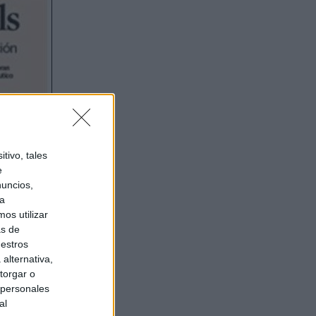
tivo, tales
e
nuncios,
ra
os utilizar
as de
uestros
alternativa,
torgar o
 personales
al