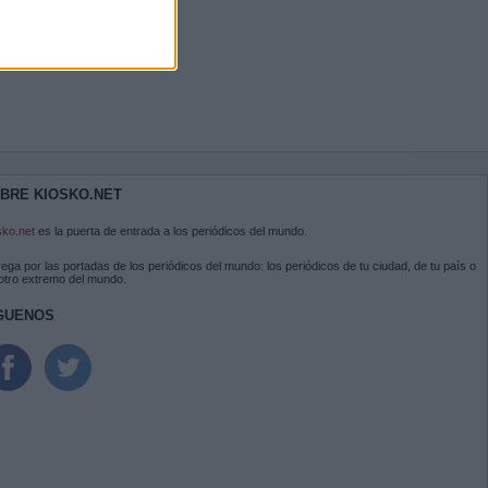
BRE KIOSKO.NET
sko.net
es la puerta de entrada a los periódicos del mundo.
ega por las portadas de los periódicos del mundo: los periódicos de tu ciudad, de tu país o
 otro extremo del mundo.
GUENOS