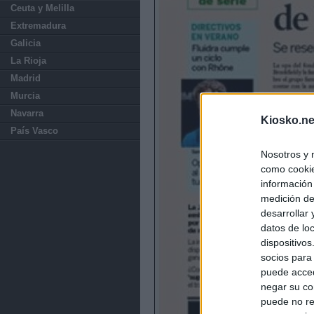
Ceuta y Melilla
Extremadura
Galicia
La Rioja
Madrid
Murcia
Navarra
Kiosko.ne
País Vasco
Nosotros y 
como cookie
información
medición de
desarrollar
datos de loc
dispositivo
socios para
puede acced
negar su co
puede no re