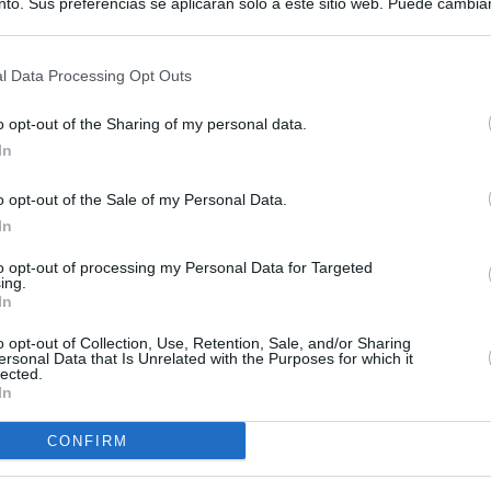
to. Sus preferencias se aplicarán solo a este sitio web. Puede cambia
s en cualquier momento entrando de nuevo en este sitio web o visitan
privacidad.
l Data Processing Opt Outs
o opt-out of the Sharing of my personal data.
In
o opt-out of the Sale of my Personal Data.
In
to opt-out of processing my Personal Data for Targeted
ing.
In
o opt-out of Collection, Use, Retention, Sale, and/or Sharing
ersonal Data that Is Unrelated with the Purposes for which it
lected.
In
CONFIRM