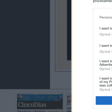
procesamien
preferencia
política de 
Persona
I want t
Opted 
I want t
Opted 
I want 
Advertis
Opted 
I want t
of my P
was col
Opted 