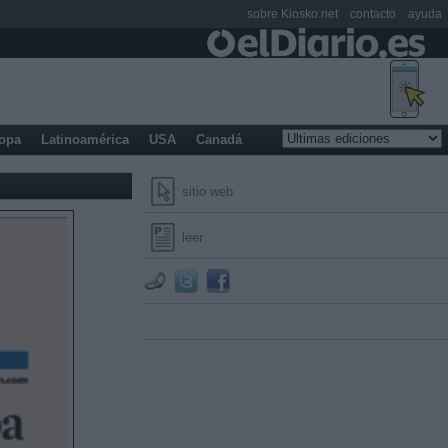
sobre Kiosko.net
contacto
ayuda
opa
Latinoamérica
USA
Canadá
sitio web
leer