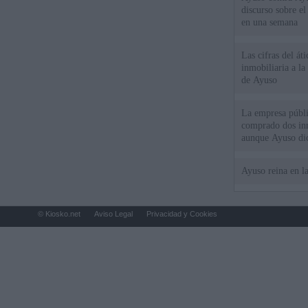
discurso sobre e
en una semana
Las cifras del át
inmobiliaria a l
de Ayuso
La empresa públic
comprado dos inm
aunque Ayuso dic
el año"
Ayuso reina en l
© Kiosko.net
Aviso Legal
Privacidad y Cookies