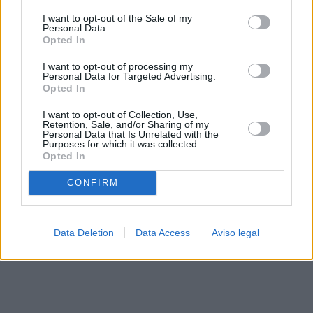
solo a este sitio web. Puede cambiar sus preferencias en
I want to opt-out of the Sale of my
cualquier momento entrando de nuevo en este sitio web o
Personal Data.
visitando nuestra política de privacidad.
Opted In
I want to opt-out of processing my
Personal Data for Targeted Advertising.
Opted In
I want to opt-out of Collection, Use,
Retention, Sale, and/or Sharing of my
Personal Data that Is Unrelated with the
Purposes for which it was collected.
Opted In
CONFIRM
Data Deletion
Data Access
Aviso legal