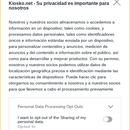
Kiosko.net -
Su privacidad es importante para
nosotros
Nosotros y nuestros socios almacenamos o accedemos a
información en un dispositivo, tales como cookies, y
procesamos datos personales, tales como identificadores
únicos e información estándar enviada por un dispositivo,
para personalizar contenidos y anuncios, medición de
anuncios y del contenido e información sobre el público, así
como para desarrollar y mejorar productos. Con su permiso,
nosotros y nuestros socios podemos utilizar datos de
localización geográfica precisa e identificación mediante las
características de dispositivos. Puede hacer clic para
otorgarnos su consentimiento a nosotros y a nuestros socios
para que llevemos a cabo el procesamiento previamente
descrito. De forma alternativa, puede acceder a información
más detallada y cambiar sus preferencias antes de otorgar o
Personal Data Processing Opt Outs
negar su consentimiento. Tenga en cuenta que algún
procesamiento de sus datos personales puede no requerir
I want to opt-out of the Sharing of my
de su consentimiento, pero usted tiene el derecho de
personal data.
rechazar tal procesamiento. Sus preferencias se aplicarán
Opted In