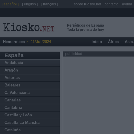
[ español ]
[ english ]
[ français ]
sobre Kiosko.net
contacto
ayuda
Periódicos de España
Toda la prensa de hoy
Hemeroteca
11/Jul/2024
Inicio
África
Asia
publicidad
España
Andalucía
Aragón
Asturias
Baleares
C. Valenciana
Canarias
Cantabria
Castilla y León
Castilla-La Mancha
Cataluña