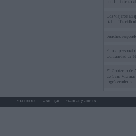
con Italia tras c
Los viajeros atra
Italia: “Es ridíc
Sánchez responde
El uso personal d
Comunidad de M
El Gobierno de A
de Gran Vía más
logró venderlo
© Kiosko.net
Aviso Legal
Privacidad y Cookies