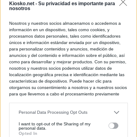
Kiosko.net -
Su privacidad es importante para
nosotros
Nosotros y nuestros socios almacenamos o accedemos a
información en un dispositivo, tales como cookies, y
procesamos datos personales, tales como identificadores
únicos e información estándar enviada por un dispositivo,
para personalizar contenidos y anuncios, medición de
anuncios y del contenido e información sobre el público, así
como para desarrollar y mejorar productos. Con su permiso,
nosotros y nuestros socios podemos utilizar datos de
localización geográfica precisa e identificación mediante las
características de dispositivos. Puede hacer clic para
otorgarnos su consentimiento a nosotros y a nuestros socios
para que llevemos a cabo el procesamiento previamente
descrito. De forma alternativa, puede acceder a información
más detallada y cambiar sus preferencias antes de otorgar o
Personal Data Processing Opt Outs
negar su consentimiento. Tenga en cuenta que algún
procesamiento de sus datos personales puede no requerir
I want to opt-out of the Sharing of my
de su consentimiento, pero usted tiene el derecho de
personal data.
rechazar tal procesamiento. Sus preferencias se aplicarán
Opted In