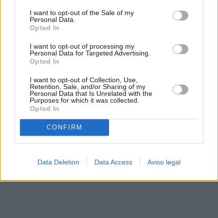
solo a este sitio web. Puede cambiar sus preferencias en
I want to opt-out of the Sale of my
cualquier momento entrando de nuevo en este sitio web o
Personal Data.
visitando nuestra política de privacidad.
Opted In
I want to opt-out of processing my
Personal Data for Targeted Advertising.
Opted In
I want to opt-out of Collection, Use,
Retention, Sale, and/or Sharing of my
Personal Data that Is Unrelated with the
Purposes for which it was collected.
Opted In
CONFIRM
Data Deletion
Data Access
Aviso legal