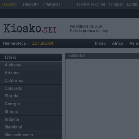
[ español ]
[ english ]
[ français ]
sobre Kiosko.net
contacto
ayuda
Periódicos de USA
Toda la prensa de hoy
Hemeroteca
11/Jul/2024
Inicio
África
Asia
publicidad
USA
Alabama
Arizona
California
Colorado
Florida
Georgia
Illinois
Indiana
Maryland
Massachusetts