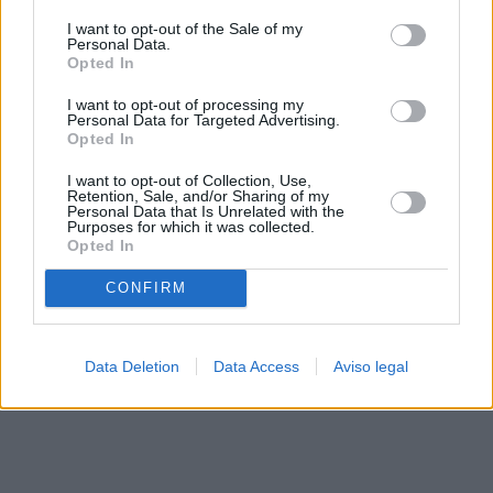
solo a este sitio web. Puede cambiar sus preferencias en
I want to opt-out of the Sale of my
cualquier momento entrando de nuevo en este sitio web o
Personal Data.
visitando nuestra política de privacidad.
Opted In
I want to opt-out of processing my
Personal Data for Targeted Advertising.
Opted In
I want to opt-out of Collection, Use,
Retention, Sale, and/or Sharing of my
Personal Data that Is Unrelated with the
Purposes for which it was collected.
Opted In
CONFIRM
Data Deletion
Data Access
Aviso legal