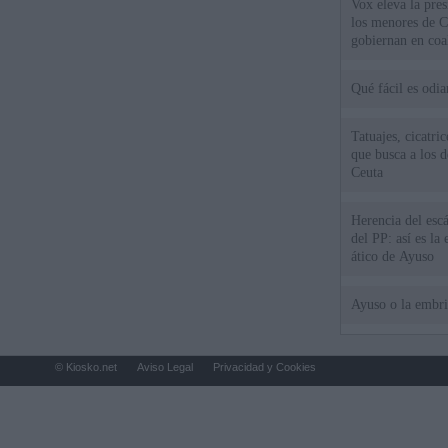
Vox eleva la pres
los menores de C
gobiernan en coa
Qué fácil es odi
Tatuajes, cicatri
que busca a los d
Ceuta
Herencia del esc
del PP: así es l
ático de Ayuso
Ayuso o la embr
© Kiosko.net
Aviso Legal
Privacidad y Cookies