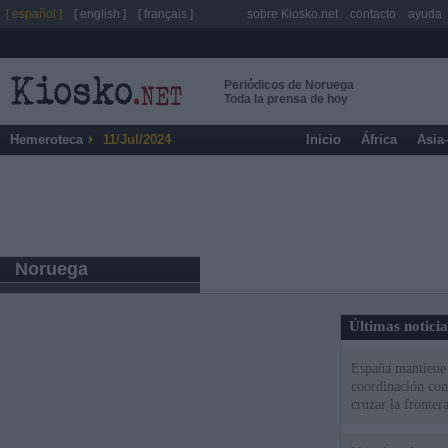
[ español ]
[ english ]
[ français ]
sobre Kiosko.net
contacto
ayuda
Periódicos de Noruega
Toda la prensa de hoy
Hemeroteca
11/Jul/2024
Inicio
África
Asia
Noruega
Últimas notici
España mantiene l
coordinación con
cruzar la fronter