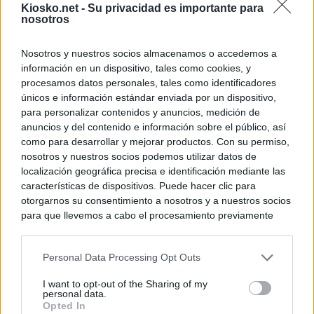
Kiosko.net -
Su privacidad es importante para
nosotros
Nosotros y nuestros socios almacenamos o accedemos a
información en un dispositivo, tales como cookies, y
procesamos datos personales, tales como identificadores
únicos e información estándar enviada por un dispositivo,
para personalizar contenidos y anuncios, medición de
anuncios y del contenido e información sobre el público, así
como para desarrollar y mejorar productos. Con su permiso,
nosotros y nuestros socios podemos utilizar datos de
localización geográfica precisa e identificación mediante las
características de dispositivos. Puede hacer clic para
otorgarnos su consentimiento a nosotros y a nuestros socios
para que llevemos a cabo el procesamiento previamente
descrito. De forma alternativa, puede acceder a información
más detallada y cambiar sus preferencias antes de otorgar o
Personal Data Processing Opt Outs
negar su consentimiento. Tenga en cuenta que algún
procesamiento de sus datos personales puede no requerir
I want to opt-out of the Sharing of my
de su consentimiento, pero usted tiene el derecho de
personal data.
rechazar tal procesamiento. Sus preferencias se aplicarán
Opted In