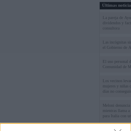
Últimas notici
La pareja de Ayu
dividendos y fac
consultora
Las incógnitas s
el Gobierno de 
El uso personal d
Comunidad de M
Los vecinos leva
mujeres y niñas 
días no consegu
Meloni denuncia 
mientras llama a
para Italia con 
España tiene cas