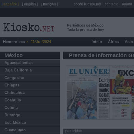
[ español ]
[ english ]
[ français ]
sobre Kiosko.net
contacto
ayuda
Periódicos de México
Toda la prensa de hoy
Hemeroteca
11/Jul/2024
Inicio
África
Asia
México
Prensa de Información G
Aguascalientes
Baja California
Campeche
Chiapas
Chihuahua
Coahuila
Colima
Durango
Est. México
Guanajuato
publicidad