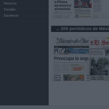
Veracruz
Yucatán
Zacatecas
... 205 periódicos de Méx