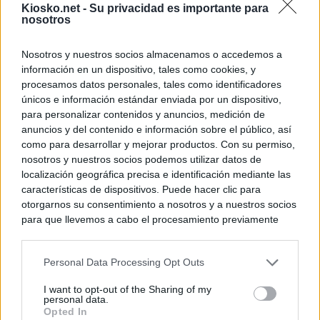
Kiosko.net -
Su privacidad es importante para
principales, un 3
nosotros
Nosotros y nuestros socios almacenamos o accedemos a
© Kiosko.net
Aviso Legal
Privacidad y Cookies
información en un dispositivo, tales como cookies, y
procesamos datos personales, tales como identificadores
únicos e información estándar enviada por un dispositivo,
para personalizar contenidos y anuncios, medición de
anuncios y del contenido e información sobre el público, así
como para desarrollar y mejorar productos. Con su permiso,
nosotros y nuestros socios podemos utilizar datos de
localización geográfica precisa e identificación mediante las
características de dispositivos. Puede hacer clic para
otorgarnos su consentimiento a nosotros y a nuestros socios
para que llevemos a cabo el procesamiento previamente
descrito. De forma alternativa, puede acceder a información
más detallada y cambiar sus preferencias antes de otorgar o
Personal Data Processing Opt Outs
negar su consentimiento. Tenga en cuenta que algún
procesamiento de sus datos personales puede no requerir
I want to opt-out of the Sharing of my
de su consentimiento, pero usted tiene el derecho de
personal data.
rechazar tal procesamiento. Sus preferencias se aplicarán
Opted In