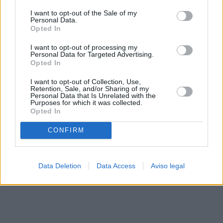
solo a este sitio web. Puede cambiar sus preferencias en
I want to opt-out of the Sale of my
cualquier momento entrando de nuevo en este sitio web o
Personal Data.
visitando nuestra política de privacidad.
Opted In
I want to opt-out of processing my
Personal Data for Targeted Advertising.
Opted In
I want to opt-out of Collection, Use,
Retention, Sale, and/or Sharing of my
Personal Data that Is Unrelated with the
Purposes for which it was collected.
Opted In
CONFIRM
Data Deletion
Data Access
Aviso legal