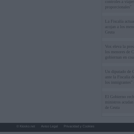
controles a viaj
proporcionales"
La Fiscalía actu
acojan a los meno
Ceuta
Vox eleva la pres
los menores de C
gobiernan en coa
Un diputado de 
ante la Fiscalía 
los inmigrantes”
El Gobierno rech
ministros acudan 
de Ceuta
© Kiosko.net
Aviso Legal
Privacidad y Cookies