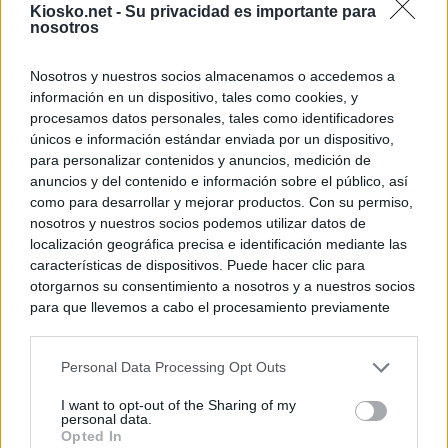
Kiosko.net -
Su privacidad es importante para
nosotros
Nosotros y nuestros socios almacenamos o accedemos a
información en un dispositivo, tales como cookies, y
procesamos datos personales, tales como identificadores
únicos e información estándar enviada por un dispositivo,
para personalizar contenidos y anuncios, medición de
anuncios y del contenido e información sobre el público, así
como para desarrollar y mejorar productos. Con su permiso,
nosotros y nuestros socios podemos utilizar datos de
localización geográfica precisa e identificación mediante las
características de dispositivos. Puede hacer clic para
otorgarnos su consentimiento a nosotros y a nuestros socios
para que llevemos a cabo el procesamiento previamente
descrito. De forma alternativa, puede acceder a información
más detallada y cambiar sus preferencias antes de otorgar o
Personal Data Processing Opt Outs
negar su consentimiento. Tenga en cuenta que algún
procesamiento de sus datos personales puede no requerir
I want to opt-out of the Sharing of my
de su consentimiento, pero usted tiene el derecho de
personal data.
rechazar tal procesamiento. Sus preferencias se aplicarán
Opted In