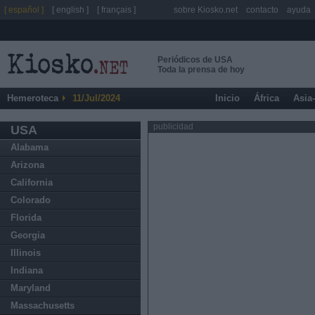
[ español ]
[ english ]
[ français ]
sobre Kiosko.net
contacto
ayuda
Periódicos de USA
Toda la prensa de hoy
Hemeroteca
11/Jul/2024
Inicio
África
Asia
publicidad
USA
Alabama
Arizona
California
Colorado
Florida
Georgia
Illinois
Indiana
Maryland
Massachusetts