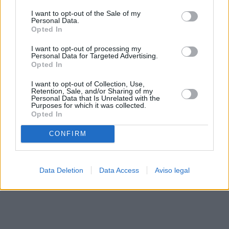
solo a este sitio web. Puede cambiar sus preferencias en
I want to opt-out of the Sale of my
cualquier momento entrando de nuevo en este sitio web o
Personal Data.
visitando nuestra política de privacidad.
Opted In
I want to opt-out of processing my
Personal Data for Targeted Advertising.
Opted In
I want to opt-out of Collection, Use,
Retention, Sale, and/or Sharing of my
Personal Data that Is Unrelated with the
Purposes for which it was collected.
Opted In
CONFIRM
Data Deletion
Data Access
Aviso legal