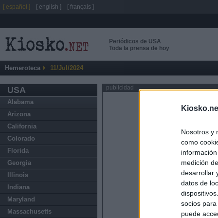
[ español ]
[ english ]
[ français ]
Periódicos de USA
Toda la prensa de hoy
Hemeroteca
11/Jul/2024
publicidad
USA
Alabama
Kiosko.ne
Arizona
California
Nosotros y 
Colorado
como cookie
Florida
información
medición de
Georgia
desarrollar
Illinois
datos de loc
Indiana
dispositivo
Maryland
socios para
Massachusetts
puede acced