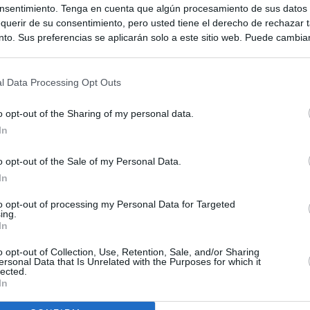
nsentimiento. Tenga en cuenta que algún procesamiento de sus datos
querir de su consentimiento, pero usted tiene el derecho de rechazar t
to. Sus preferencias se aplicarán solo a este sitio web. Puede cambia
s en cualquier momento entrando de nuevo en este sitio web o visitan
privacidad.
l Data Processing Opt Outs
o opt-out of the Sharing of my personal data.
In
o opt-out of the Sale of my Personal Data.
In
to opt-out of processing my Personal Data for Targeted
ing.
ias
SO
In
Kio
 entre los viajeros procedentes de Italia por los nuevos
o opt-out of Collection, Use, Retention, Sale, and/or Sharing
 lo esperábamos peor"
ersonal Data that Is Unrelated with the Purposes for which it
Nav
lected.
del
In
ntroles a los viajeros procedentes de Italia tras el rechazo de
SÍ
los