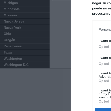
negar su co
Michigan
puede no re
Minnesota
procesamien
Missouri
preferencia
Nueva Jersey
política de 
Nueva York
Persona
Ohio
Oregón
I want t
Pensilvania
Opted 
Texas
I want t
Washington
Opted 
Washington D.C.
I want 
Advertis
Últimas notic
Opted 
Sorpresa y dudas
I want t
controles: "Nos
of my P
was col
Opted 
España impone co
Meloni a quitar