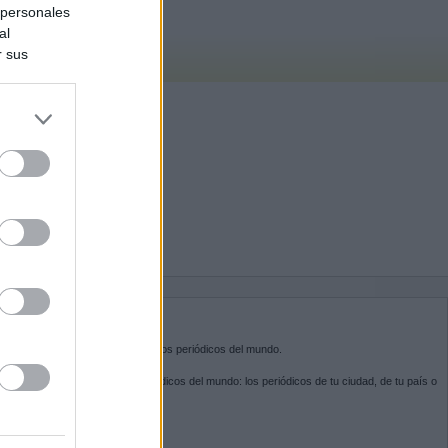
 personales
al
r sus
do nuestra
BRE KIOSKO.NET
sko.net
es la puerta de entrada a los periódicos del mundo.
ega por las portadas de los periódicos del mundo: los periódicos de tu ciudad, de tu país o
 otro extremo del mundo.
GUENOS