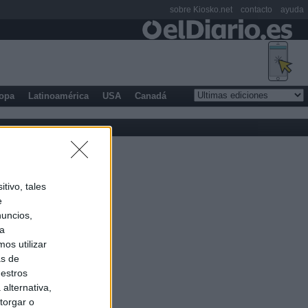
sobre Kiosko.net
contacto
ayuda
opa
Latinoamérica
USA
Canadá
tivo, tales
e
nuncios,
ra
os utilizar
as de
uestros
alternativa,
torgar o