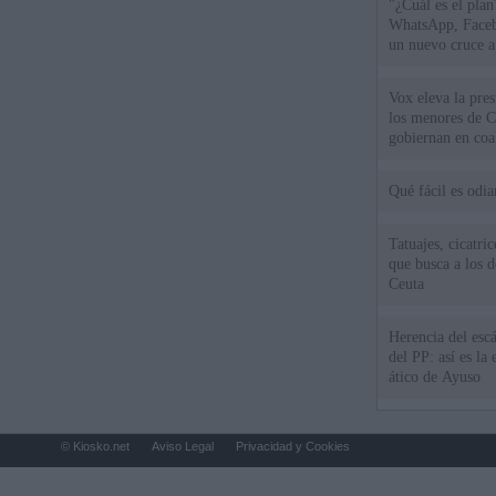
"¿Cuál es el plan
WhatsApp, Faceb
un nuevo cruce a
15 de agosto
Vox eleva la pres
los menores de C
gobiernan en coa
Qué fácil es odi
Tatuajes, cicatri
que busca a los d
Ceuta
Herencia del esc
del PP: así es l
ático de Ayuso
© Kiosko.net
Aviso Legal
Privacidad y Cookies