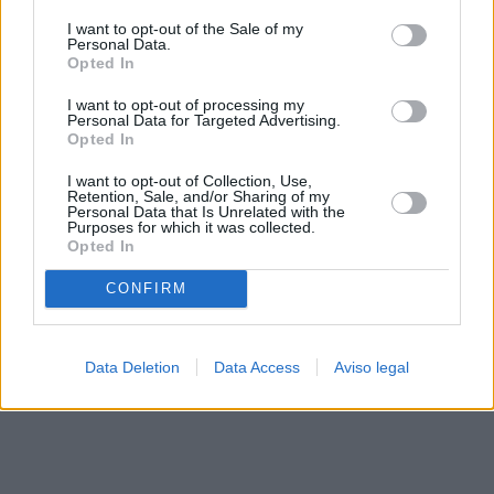
solo a este sitio web. Puede cambiar sus preferencias en
I want to opt-out of the Sale of my
cualquier momento entrando de nuevo en este sitio web o
Personal Data.
visitando nuestra política de privacidad.
Opted In
I want to opt-out of processing my
Personal Data for Targeted Advertising.
Opted In
I want to opt-out of Collection, Use,
Retention, Sale, and/or Sharing of my
Personal Data that Is Unrelated with the
Purposes for which it was collected.
Opted In
CONFIRM
Data Deletion
Data Access
Aviso legal