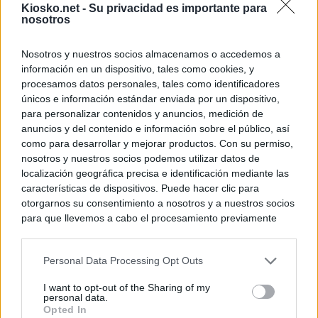
Kiosko.net -
Su privacidad es importante para
nosotros
Nosotros y nuestros socios almacenamos o accedemos a
información en un dispositivo, tales como cookies, y
procesamos datos personales, tales como identificadores
únicos e información estándar enviada por un dispositivo,
para personalizar contenidos y anuncios, medición de
anuncios y del contenido e información sobre el público, así
como para desarrollar y mejorar productos. Con su permiso,
nosotros y nuestros socios podemos utilizar datos de
localización geográfica precisa e identificación mediante las
características de dispositivos. Puede hacer clic para
otorgarnos su consentimiento a nosotros y a nuestros socios
para que llevemos a cabo el procesamiento previamente
descrito. De forma alternativa, puede acceder a información
más detallada y cambiar sus preferencias antes de otorgar o
Personal Data Processing Opt Outs
negar su consentimiento. Tenga en cuenta que algún
procesamiento de sus datos personales puede no requerir
I want to opt-out of the Sharing of my
de su consentimiento, pero usted tiene el derecho de
personal data.
rechazar tal procesamiento. Sus preferencias se aplicarán
Opted In