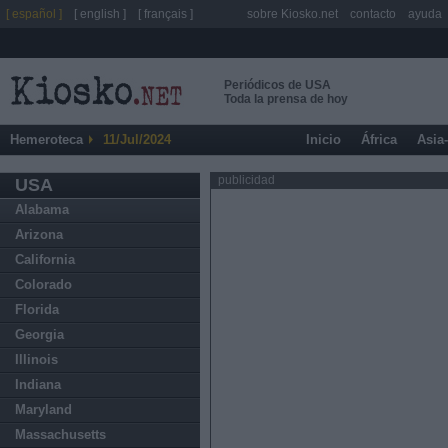
[ español ]
[ english ]
[ français ]
sobre Kiosko.net
contacto
ayuda
Periódicos de USA
Toda la prensa de hoy
Hemeroteca
11/Jul/2024
Inicio
África
Asia
publicidad
USA
Alabama
Arizona
California
Colorado
Florida
Georgia
Illinois
Indiana
Maryland
Massachusetts