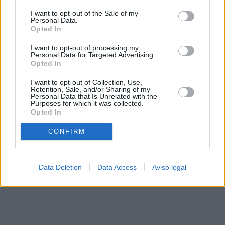
solo a este sitio web. Puede cambiar sus preferencias en
I want to opt-out of the Sale of my
cualquier momento entrando de nuevo en este sitio web o
Personal Data.
visitando nuestra política de privacidad.
Opted In
I want to opt-out of processing my
Personal Data for Targeted Advertising.
Opted In
I want to opt-out of Collection, Use,
Retention, Sale, and/or Sharing of my
Personal Data that Is Unrelated with the
Purposes for which it was collected.
Opted In
CONFIRM
Data Deletion
Data Access
Aviso legal