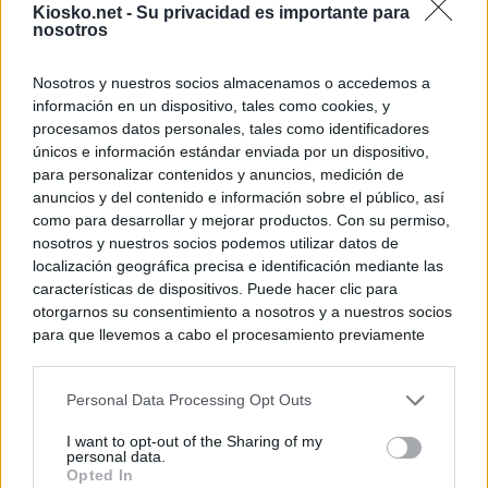
Kiosko.net -
Su privacidad es importante para
nosotros
Nosotros y nuestros socios almacenamos o accedemos a
información en un dispositivo, tales como cookies, y
procesamos datos personales, tales como identificadores
únicos e información estándar enviada por un dispositivo,
para personalizar contenidos y anuncios, medición de
anuncios y del contenido e información sobre el público, así
como para desarrollar y mejorar productos. Con su permiso,
nosotros y nuestros socios podemos utilizar datos de
localización geográfica precisa e identificación mediante las
características de dispositivos. Puede hacer clic para
otorgarnos su consentimiento a nosotros y a nuestros socios
para que llevemos a cabo el procesamiento previamente
descrito. De forma alternativa, puede acceder a información
más detallada y cambiar sus preferencias antes de otorgar o
Personal Data Processing Opt Outs
negar su consentimiento. Tenga en cuenta que algún
procesamiento de sus datos personales puede no requerir
I want to opt-out of the Sharing of my
de su consentimiento, pero usted tiene el derecho de
personal data.
rechazar tal procesamiento. Sus preferencias se aplicarán
Opted In