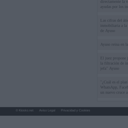
directamente la 
ayudas por los i
Las cifras del át
inmobiliaria a l
de Ayuso
Ayuso reina en l
El juez propone j
la filtración de i
jefa" Ayuso
"¿Cuál es el plan
WhatsApp, Faceb
un nuevo cruce a
15 de agosto
© Kiosko.net
Aviso Legal
Privacidad y Cookies