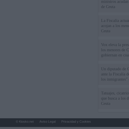
ministros acudan 
de Ceuta
La Fiscalía actu
acojan a los meno
Ceuta
Vox eleva la pres
los menores de C
gobiernan en coa
Un diputado de 
ante la Fiscalía 
los inmigrantes”
Tatuajes, cicatri
que busca a los d
Ceuta
© Kiosko.net
Aviso Legal
Privacidad y Cookies