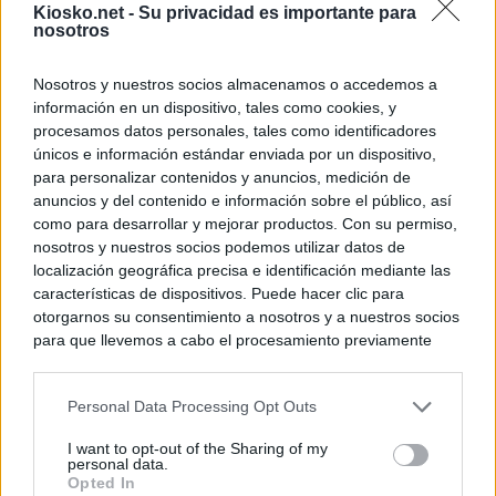
Kiosko.net -
Su privacidad es importante para
nosotros
Nosotros y nuestros socios almacenamos o accedemos a
información en un dispositivo, tales como cookies, y
procesamos datos personales, tales como identificadores
únicos e información estándar enviada por un dispositivo,
para personalizar contenidos y anuncios, medición de
anuncios y del contenido e información sobre el público, así
como para desarrollar y mejorar productos. Con su permiso,
nosotros y nuestros socios podemos utilizar datos de
localización geográfica precisa e identificación mediante las
características de dispositivos. Puede hacer clic para
otorgarnos su consentimiento a nosotros y a nuestros socios
para que llevemos a cabo el procesamiento previamente
descrito. De forma alternativa, puede acceder a información
más detallada y cambiar sus preferencias antes de otorgar o
Personal Data Processing Opt Outs
negar su consentimiento. Tenga en cuenta que algún
procesamiento de sus datos personales puede no requerir
I want to opt-out of the Sharing of my
de su consentimiento, pero usted tiene el derecho de
personal data.
rechazar tal procesamiento. Sus preferencias se aplicarán
Opted In