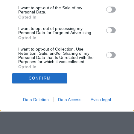
solo a este sitio web. Puede cambiar sus preferencias en
I want to opt-out of the Sale of my
cualquier momento entrando de nuevo en este sitio web o
Personal Data.
visitando nuestra política de privacidad.
Opted In
I want to opt-out of processing my
Personal Data for Targeted Advertising.
Opted In
I want to opt-out of Collection, Use,
Retention, Sale, and/or Sharing of my
Personal Data that Is Unrelated with the
Purposes for which it was collected.
Opted In
CONFIRM
Data Deletion
Data Access
Aviso legal