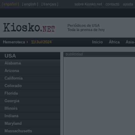
[ español ]
[ english ]
[ français ]
sobre Kiosko.net
contacto
ayuda
Periódicos de USA
Toda la prensa de hoy
Hemeroteca
11/Jul/2024
Inicio
África
Asia
publicidad
USA
Alabama
Arizona
California
Colorado
Florida
Georgia
Illinois
Indiana
Maryland
Massachusetts