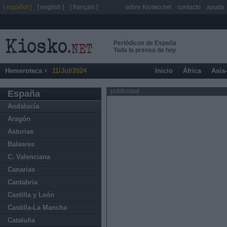
[ español ]
[ english ]
[ français ]
sobre Kiosko.net
contacto
ayuda
Periódicos de España
Toda la prensa de hoy
Hemeroteca
11/Jul/2024
Inicio
África
Asia
publicidad
España
Andalucía
Aragón
Asturias
Baleares
C. Valenciana
Canarias
Cantabria
Castilla y León
Castilla-La Mancha
Cataluña