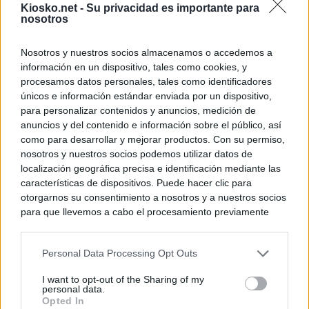
Kiosko.net -
Su privacidad es importante para
nosotros
Nosotros y nuestros socios almacenamos o accedemos a
información en un dispositivo, tales como cookies, y
procesamos datos personales, tales como identificadores
únicos e información estándar enviada por un dispositivo,
para personalizar contenidos y anuncios, medición de
anuncios y del contenido e información sobre el público, así
como para desarrollar y mejorar productos. Con su permiso,
nosotros y nuestros socios podemos utilizar datos de
localización geográfica precisa e identificación mediante las
características de dispositivos. Puede hacer clic para
otorgarnos su consentimiento a nosotros y a nuestros socios
para que llevemos a cabo el procesamiento previamente
descrito. De forma alternativa, puede acceder a información
más detallada y cambiar sus preferencias antes de otorgar o
Personal Data Processing Opt Outs
negar su consentimiento. Tenga en cuenta que algún
procesamiento de sus datos personales puede no requerir
I want to opt-out of the Sharing of my
de su consentimiento, pero usted tiene el derecho de
personal data.
rechazar tal procesamiento. Sus preferencias se aplicarán
Opted In