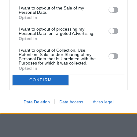
solo a este sitio web. Puede cambiar sus preferencias en
I want to opt-out of the Sale of my
cualquier momento entrando de nuevo en este sitio web o
Personal Data.
visitando nuestra política de privacidad.
Opted In
I want to opt-out of processing my
Personal Data for Targeted Advertising.
Opted In
I want to opt-out of Collection, Use,
Retention, Sale, and/or Sharing of my
Personal Data that Is Unrelated with the
Purposes for which it was collected.
Opted In
CONFIRM
Data Deletion
Data Access
Aviso legal