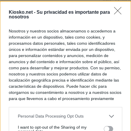
Italia: “Es ridíc
Kiosko.net -
Su privacidad es importante para
"Solo necesitamo
nosotros
Ceuta de Mohamed
peor crisis huma
Nosotros y nuestros socios almacenamos o accedemos a
información en un dispositivo, tales como cookies, y
Sánchez responde
procesamos datos personales, tales como identificadores
únicos e información estándar enviada por un dispositivo,
para personalizar contenidos y anuncios, medición de
© Kiosko.net
Aviso Legal
Privacidad y Cookies
anuncios y del contenido e información sobre el público, así
como para desarrollar y mejorar productos. Con su permiso,
nosotros y nuestros socios podemos utilizar datos de
localización geográfica precisa e identificación mediante las
características de dispositivos. Puede hacer clic para
otorgarnos su consentimiento a nosotros y a nuestros socios
para que llevemos a cabo el procesamiento previamente
descrito. De forma alternativa, puede acceder a información
más detallada y cambiar sus preferencias antes de otorgar o
Personal Data Processing Opt Outs
negar su consentimiento. Tenga en cuenta que algún
procesamiento de sus datos personales puede no requerir
I want to opt-out of the Sharing of my
de su consentimiento, pero usted tiene el derecho de