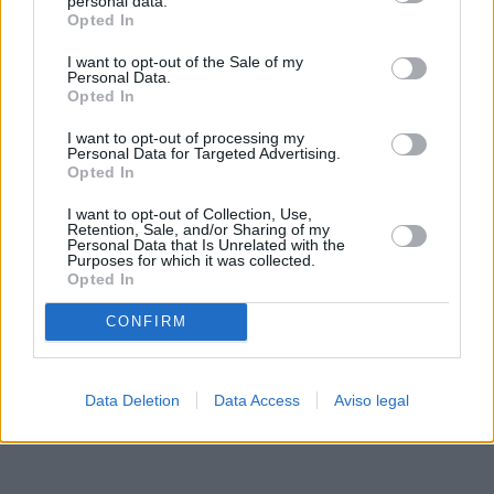
personal data.
rechazar tal procesamiento. Sus preferencias se aplicarán
Opted In
solo a este sitio web. Puede cambiar sus preferencias en
I want to opt-out of the Sale of my
cualquier momento entrando de nuevo en este sitio web o
Personal Data.
visitando nuestra política de privacidad.
Opted In
I want to opt-out of processing my
Personal Data for Targeted Advertising.
Opted In
I want to opt-out of Collection, Use,
Retention, Sale, and/or Sharing of my
Personal Data that Is Unrelated with the
Purposes for which it was collected.
Opted In
CONFIRM
Data Deletion
Data Access
Aviso legal