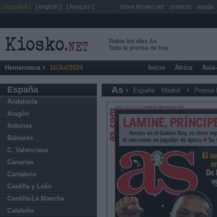
[ español ]
[ english ]
[ français ]
sobre Kiosko.net
contacto
ayuda
Todos los días As
Toda la prensa de hoy
Hemeroteca
11/Jul/2024
Inicio
África
Asia
España
As
España
Madrid
Prensa 
Andalucía
Aragón
Asturias
Baleares
C. Valenciana
Canarias
Cantabria
Castilla y León
Castilla-La Mancha
Cataluña