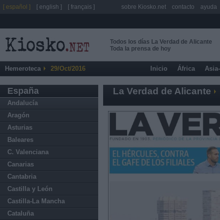
[ español ]
[ english ]
[ français ]
sobre Kiosko.net
contacto
ayuda
Todos los días La Verdad de Alicante
Toda la prensa de hoy
Hemeroteca
29/Oct/2016
Inicio
África
Asia
España
La Verdad de Alicante
Andalucía
Aragón
Asturias
Baleares
C. Valenciana
Canarias
Cantabria
Castilla y León
Castilla-La Mancha
Cataluña