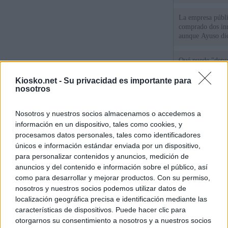
La empresa públic
comprado dos inm
aunque Ayuso dic
el año"
Qué puede "depur
de violencia de g
Gobierno andalu
Kiosko.net -
Su privacidad es importante para
nosotros
Cientos de menor
del Príncipe sin
Nosotros y nuestros socios almacenamos o accedemos a
intemperie"
información en un dispositivo, tales como cookies, y
procesamos datos personales, tales como identificadores
únicos e información estándar enviada por un dispositivo,
© Kiosko.net
Aviso Legal
Privacidad y Cookies
para personalizar contenidos y anuncios, medición de
anuncios y del contenido e información sobre el público, así
como para desarrollar y mejorar productos. Con su permiso,
nosotros y nuestros socios podemos utilizar datos de
localización geográfica precisa e identificación mediante las
características de dispositivos. Puede hacer clic para
otorgarnos su consentimiento a nosotros y a nuestros socios