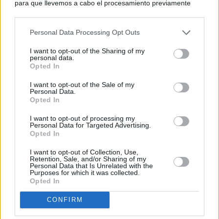
para que llevemos a cabo el procesamiento previamente
descrito. De forma alternativa, puede acceder a información
más detallada y cambiar sus preferencias antes de otorgar o
Personal Data Processing Opt Outs
negar su consentimiento. Tenga en cuenta que algún
procesamiento de sus datos personales puede no requerir
I want to opt-out of the Sharing of my
de su consentimiento, pero usted tiene el derecho de
personal data.
rechazar tal procesamiento. Sus preferencias se aplicarán
Opted In
solo a este sitio web. Puede cambiar sus preferencias en
I want to opt-out of the Sale of my
cualquier momento entrando de nuevo en este sitio web o
Personal Data.
visitando nuestra política de privacidad.
Opted In
I want to opt-out of processing my
Personal Data for Targeted Advertising.
Opted In
I want to opt-out of Collection, Use,
Retention, Sale, and/or Sharing of my
Personal Data that Is Unrelated with the
Purposes for which it was collected.
Opted In
CONFIRM