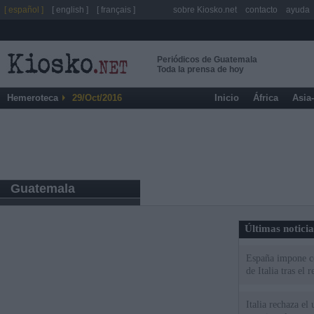
[ español ]
[ english ]
[ français ]
sobre Kiosko.net
contacto
ayuda
Periódicos de Guatemala
Toda la prensa de hoy
Hemeroteca
29/Oct/2016
Inicio
África
Asia
Guatemala
Últimas notici
España impone co
de Italia tras el
Italia rechaza e