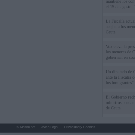
mantiene los cont
el 15 de agosto:
La Fiscalía actu
acojan a los meno
Ceuta
Vox eleva la pres
los menores de C
gobiernan en coa
Un diputado de 
ante la Fiscalía 
los inmigrantes”
El Gobierno rech
ministros acudan 
de Ceuta
© Kiosko.net
Aviso Legal
Privacidad y Cookies