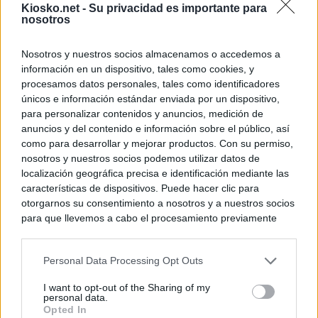
Kiosko.net -
Su privacidad es importante para
nosotros
Nosotros y nuestros socios almacenamos o accedemos a
información en un dispositivo, tales como cookies, y
procesamos datos personales, tales como identificadores
únicos e información estándar enviada por un dispositivo,
para personalizar contenidos y anuncios, medición de
anuncios y del contenido e información sobre el público, así
como para desarrollar y mejorar productos. Con su permiso,
nosotros y nuestros socios podemos utilizar datos de
localización geográfica precisa e identificación mediante las
características de dispositivos. Puede hacer clic para
otorgarnos su consentimiento a nosotros y a nuestros socios
para que llevemos a cabo el procesamiento previamente
descrito. De forma alternativa, puede acceder a información
más detallada y cambiar sus preferencias antes de otorgar o
Personal Data Processing Opt Outs
negar su consentimiento. Tenga en cuenta que algún
procesamiento de sus datos personales puede no requerir
I want to opt-out of the Sharing of my
de su consentimiento, pero usted tiene el derecho de
personal data.
rechazar tal procesamiento. Sus preferencias se aplicarán
Opted In