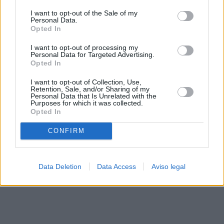
solo a este sitio web. Puede cambiar sus preferencias en
I want to opt-out of the Sale of my
cualquier momento entrando de nuevo en este sitio web o
Personal Data.
visitando nuestra política de privacidad.
Opted In
I want to opt-out of processing my
Personal Data for Targeted Advertising.
Opted In
I want to opt-out of Collection, Use,
Retention, Sale, and/or Sharing of my
Personal Data that Is Unrelated with the
Purposes for which it was collected.
Opted In
CONFIRM
Data Deletion
Data Access
Aviso legal