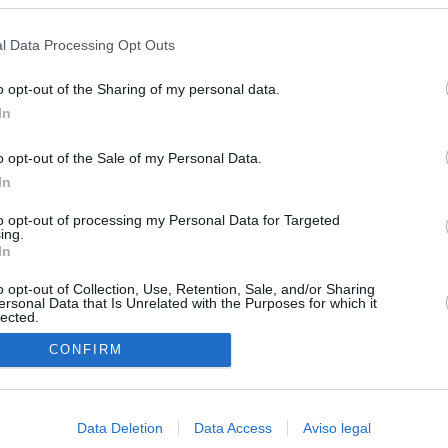
s en cualquier momento entrando de nuevo en este sitio web o visitan
 15 de agosto: "No aceptamos imposiciones"
privacidad.
l Data Processing Opt Outs
uará contra las comunidades que no acojan a los menores
 crisis de Ceuta
o opt-out of the Sharing of my personal data.
In
esión sobre el PP por la acogida de los menores de Ceuta en las
e gobiernan en coalición
o opt-out of the Sale of my Personal Data.
In
 Compromís denuncia a Figaredo ante la Fiscalía del Supremo
azar a los inmigrantes” de Ceuta
to opt-out of processing my Personal Data for Targeted
ing.
haza el intento del PP de que los ministros acudan al Senado en
In
isis de Ceuta
o opt-out of Collection, Use, Retention, Sale, and/or Sharing
ersonal Data that Is Unrelated with the Purposes for which it
lected.
In
CONFIRM
Data Deletion
Data Access
Aviso legal