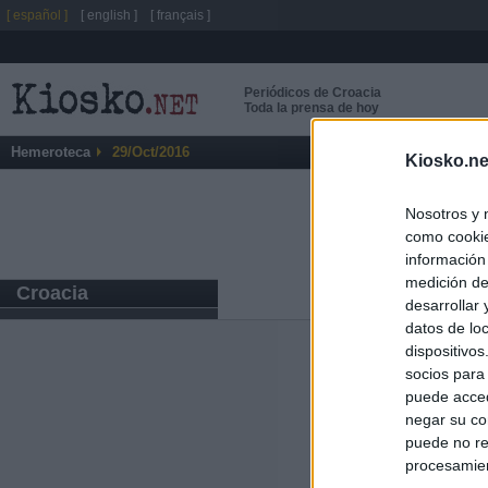
[ español ]
[ english ]
[ français ]
Periódicos de Croacia
Toda la prensa de hoy
Hemeroteca
29/Oct/2016
Kiosko.ne
Nosotros y 
como cookie
información
medición de
Croacia
desarrollar
datos de loc
dispositivo
Últimas notic
socios para
puede acced
España impone co
negar su co
Meloni a quitar
puede no re
procesamien
Italia rechaza 