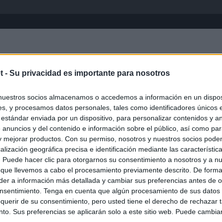
Inicio
África
Asia-Pacífico
Eur
t -
Su privacidad es importante para nosotros
nuestros socios almacenamos o accedemos a información en un disposi
s, y procesamos datos personales, tales como identificadores únicos 
 estándar enviada por un dispositivo, para personalizar contenidos y a
 anuncios y del contenido e información sobre el público, así como pa
 y mejorar productos. Con su permiso, nosotros y nuestros socios podem
alización geográfica precisa e identificación mediante las característic
s. Puede hacer clic para otorgarnos su consentimiento a nosotros y a n
ias
SO
 que llevemos a cabo el procesamiento previamente descrito. De forma 
er a información más detallada y cambiar sus preferencias antes de o
Kio
ntroles a los viajeros procedentes de Italia tras el rechazo de
nsentimiento. Tenga en cuenta que algún procesamiento de sus datos
los
Nav
querir de su consentimiento, pero usted tiene el derecho de rechazar t
del
to. Sus preferencias se aplicarán solo a este sitio web. Puede cambia
el ultimátum del Gobierno y mantiene los controles a viajeros de
SÍ