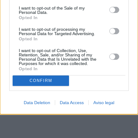
solo a este sitio web. Puede cambiar sus preferencias en
I want to opt-out of the Sale of my
cualquier momento entrando de nuevo en este sitio web o
Personal Data.
visitando nuestra política de privacidad.
Opted In
I want to opt-out of processing my
Personal Data for Targeted Advertising.
Opted In
I want to opt-out of Collection, Use,
Retention, Sale, and/or Sharing of my
Personal Data that Is Unrelated with the
Purposes for which it was collected.
Opted In
CONFIRM
Data Deletion
Data Access
Aviso legal