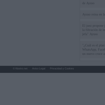
de Ayuso
Ayuso reina en l
El juez propone j
la filtración de i
jefa" Ayuso
"¿Cuál es el plan
WhatsApp, Faceb
un nuevo cruce a
15 de agosto
© Kiosko.net
Aviso Legal
Privacidad y Cookies