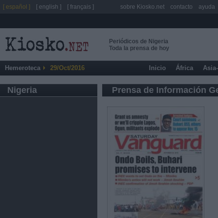
[ español ]
[ english ]
[ français ]
sobre Kiosko.net
contacto
ayuda
Periódicos de Nigeria
Toda la prensa de hoy
Hemeroteca
29/Oct/2016
Inicio
África
Asia
Nigeria
Prensa de Información G