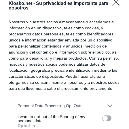
Kiosko.net -
Su privacidad es importante para
nosotros
Nosotros y nuestros socios almacenamos o accedemos a
información en un dispositivo, tales como cookies, y
procesamos datos personales, tales como identificadores
únicos e información estándar enviada por un dispositivo,
para personalizar contenidos y anuncios, medición de
anuncios y del contenido e información sobre el público, así
como para desarrollar y mejorar productos. Con su permiso,
nosotros y nuestros socios podemos utilizar datos de
localización geográfica precisa e identificación mediante las
características de dispositivos. Puede hacer clic para
otorgarnos su consentimiento a nosotros y a nuestros socios
para que llevemos a cabo el procesamiento previamente
descrito. De forma alternativa, puede acceder a información
más detallada y cambiar sus preferencias antes de otorgar o
Personal Data Processing Opt Outs
negar su consentimiento. Tenga en cuenta que algún
procesamiento de sus datos personales puede no requerir
I want to opt-out of the Sharing of my
de su consentimiento, pero usted tiene el derecho de
personal data.
rechazar tal procesamiento. Sus preferencias se aplicarán
Opted In