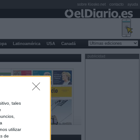
sobre Kiosko.net
contacto
ayuda
opa
Latinoamérica
USA
Canadá
publicidad
tivo, tales
e
nuncios,
ra
os utilizar
as de