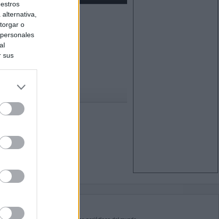
uestros
alternativa,
torgar o
 personales
al
r sus
do nuestra
BRE KIOSKO.NET