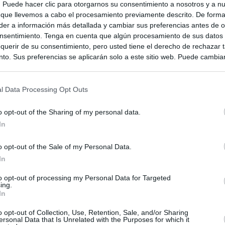
s. Puede hacer clic para otorgarnos su consentimiento a nosotros y a n
 que llevemos a cabo el procesamiento previamente descrito. De forma 
er a información más detallada y cambiar sus preferencias antes de o
nsentimiento. Tenga en cuenta que algún procesamiento de sus datos
querir de su consentimiento, pero usted tiene el derecho de rechazar t
to. Sus preferencias se aplicarán solo a este sitio web. Puede cambia
s en cualquier momento entrando de nuevo en este sitio web o visitan
privacidad.
l Data Processing Opt Outs
o opt-out of the Sharing of my personal data.
In
o opt-out of the Sale of my Personal Data.
In
to opt-out of processing my Personal Data for Targeted
ing.
In
ias
SO
o opt-out of Collection, Use, Retention, Sale, and/or Sharing
ersonal Data that Is Unrelated with the Purposes for which it