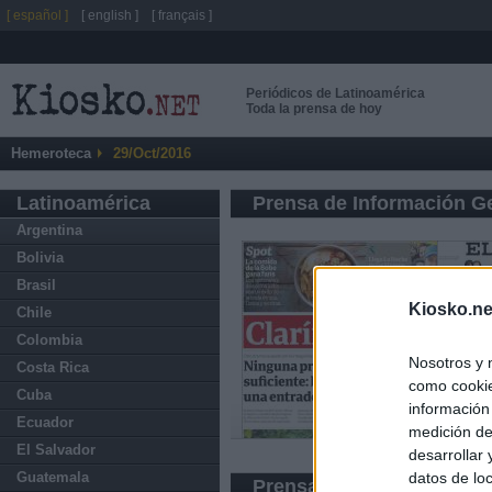
[ español ]
[ english ]
[ français ]
Periódicos de Latinoamérica
Toda la prensa de hoy
Hemeroteca
29/Oct/2016
Latinoamérica
Prensa de Información G
Argentina
Bolivia
Brasil
Kiosko.ne
Chile
Colombia
Nosotros y 
Costa Rica
como cookie
Cuba
información
Ecuador
medición de
El Salvador
desarrollar
datos de loc
Guatemala
Prensa Deportiva