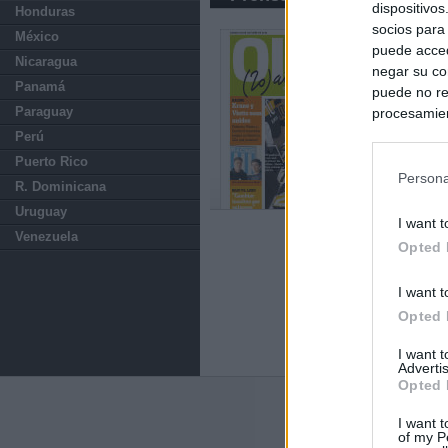
dispositivo
Honduras
socios para
México
puede acced
Nicaragua
negar su co
Panamá
puede no re
Paraguay
procesamien
preferencia
Perú
política de 
Puerto Rico
Persona
R. Dominicana
Uruguay
I want t
Venezuela
Opted 
I want t
Opted 
I want 
Advertis
Opted 
Últimas notic
I want t
of my P