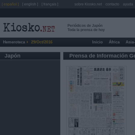
[ español ]
[ english ]
[ français ]
sobre Kiosko.net
contacto
ayuda
Periódicos de Japón
Toda la prensa de hoy
Hemeroteca
29/Oct/2016
Inicio
África
Asia
Japón
Prensa de Información G