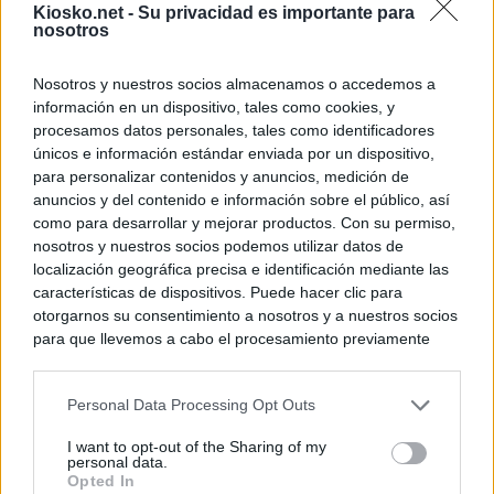
Kiosko.net -
Su privacidad es importante para
nosotros
Nosotros y nuestros socios almacenamos o accedemos a
información en un dispositivo, tales como cookies, y
procesamos datos personales, tales como identificadores
únicos e información estándar enviada por un dispositivo,
para personalizar contenidos y anuncios, medición de
anuncios y del contenido e información sobre el público, así
como para desarrollar y mejorar productos. Con su permiso,
nosotros y nuestros socios podemos utilizar datos de
localización geográfica precisa e identificación mediante las
características de dispositivos. Puede hacer clic para
otorgarnos su consentimiento a nosotros y a nuestros socios
para que llevemos a cabo el procesamiento previamente
descrito. De forma alternativa, puede acceder a información
más detallada y cambiar sus preferencias antes de otorgar o
Personal Data Processing Opt Outs
negar su consentimiento. Tenga en cuenta que algún
procesamiento de sus datos personales puede no requerir
I want to opt-out of the Sharing of my
de su consentimiento, pero usted tiene el derecho de
personal data.
rechazar tal procesamiento. Sus preferencias se aplicarán
Opted In