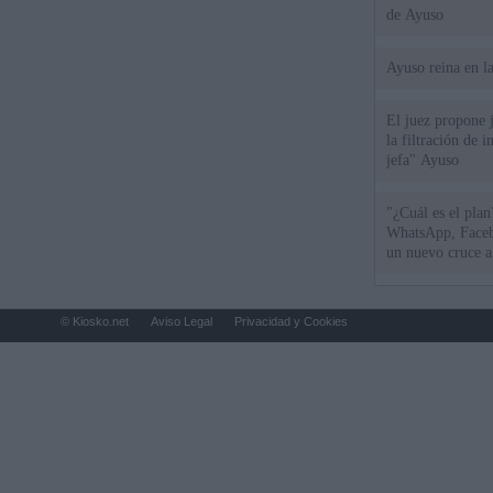
de Ayuso
Ayuso reina en l
El juez propone j
la filtración de i
jefa" Ayuso
"¿Cuál es el plan
WhatsApp, Faceb
un nuevo cruce a
15 de agosto
© Kiosko.net
Aviso Legal
Privacidad y Cookies