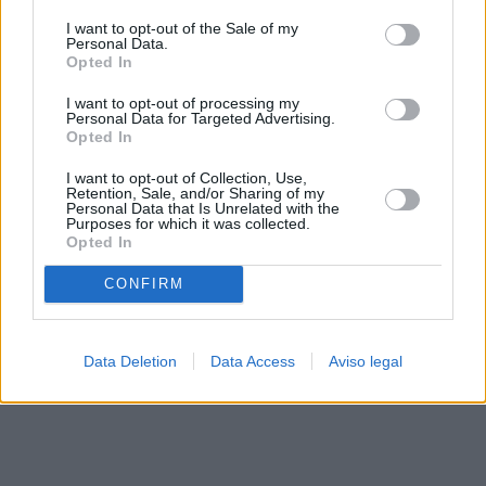
solo a este sitio web. Puede cambiar sus preferencias en
I want to opt-out of the Sale of my
cualquier momento entrando de nuevo en este sitio web o
Personal Data.
visitando nuestra política de privacidad.
Opted In
I want to opt-out of processing my
Personal Data for Targeted Advertising.
Opted In
I want to opt-out of Collection, Use,
Retention, Sale, and/or Sharing of my
Personal Data that Is Unrelated with the
Purposes for which it was collected.
Opted In
CONFIRM
Data Deletion
Data Access
Aviso legal