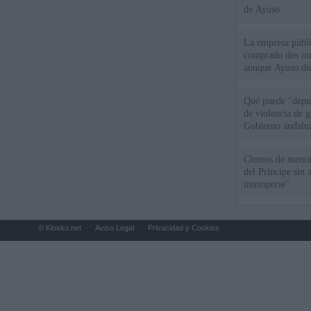
de Ayuso
La empresa públic
comprado dos inm
aunque Ayuso dic
el año"
Qué puede "depur
de violencia de g
Gobierno andalu
Cientos de menor
del Príncipe sin
intemperie"
© Kiosko.net
Aviso Legal
Privacidad y Cookies