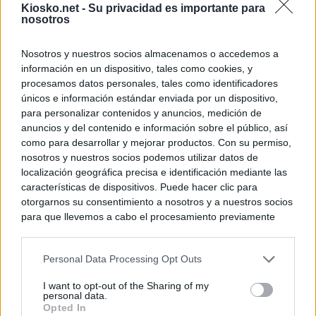
Kiosko.net -
Su privacidad es importante para
nosotros
Nosotros y nuestros socios almacenamos o accedemos a
información en un dispositivo, tales como cookies, y
procesamos datos personales, tales como identificadores
únicos e información estándar enviada por un dispositivo,
para personalizar contenidos y anuncios, medición de
anuncios y del contenido e información sobre el público, así
como para desarrollar y mejorar productos. Con su permiso,
nosotros y nuestros socios podemos utilizar datos de
localización geográfica precisa e identificación mediante las
características de dispositivos. Puede hacer clic para
otorgarnos su consentimiento a nosotros y a nuestros socios
para que llevemos a cabo el procesamiento previamente
descrito. De forma alternativa, puede acceder a información
más detallada y cambiar sus preferencias antes de otorgar o
Personal Data Processing Opt Outs
negar su consentimiento. Tenga en cuenta que algún
procesamiento de sus datos personales puede no requerir
I want to opt-out of the Sharing of my
de su consentimiento, pero usted tiene el derecho de
personal data.
rechazar tal procesamiento. Sus preferencias se aplicarán
Opted In