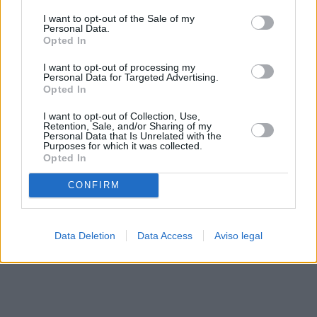
solo a este sitio web. Puede cambiar sus preferencias en
I want to opt-out of the Sale of my
cualquier momento entrando de nuevo en este sitio web o
Personal Data.
visitando nuestra política de privacidad.
Opted In
I want to opt-out of processing my
Personal Data for Targeted Advertising.
Opted In
I want to opt-out of Collection, Use,
Retention, Sale, and/or Sharing of my
Personal Data that Is Unrelated with the
Purposes for which it was collected.
Opted In
CONFIRM
Data Deletion
Data Access
Aviso legal