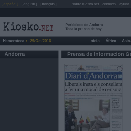
[ español ]
[ english ]
[ français ]
sobre Kiosko.net
contacto
ayuda
Periódicos de Andorra
Toda la prensa de hoy
Hemeroteca
29/Oct/2016
Inicio
África
Asia
Andorra
Prensa de Información G