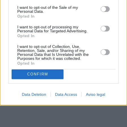
solo a este sitio web. Puede cambiar sus preferencias en
I want to opt-out of the Sale of my
cualquier momento entrando de nuevo en este sitio web o
Personal Data.
visitando nuestra política de privacidad.
Opted In
I want to opt-out of processing my
Personal Data for Targeted Advertising.
Opted In
I want to opt-out of Collection, Use,
Retention, Sale, and/or Sharing of my
Personal Data that Is Unrelated with the
Purposes for which it was collected.
Opted In
CONFIRM
Data Deletion
Data Access
Aviso legal