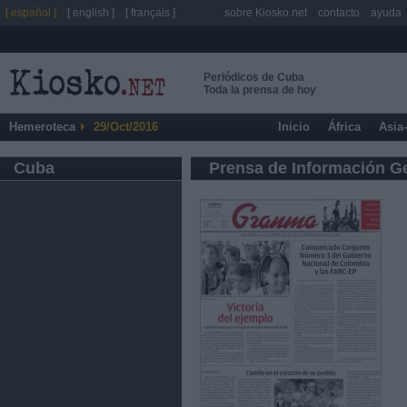
[ español ]
[ english ]
[ français ]
sobre Kiosko.net
contacto
ayuda
Periódicos de Cuba
Toda la prensa de hoy
Hemeroteca
29/Oct/2016
Inicio
África
Asia
Cuba
Prensa de Información G