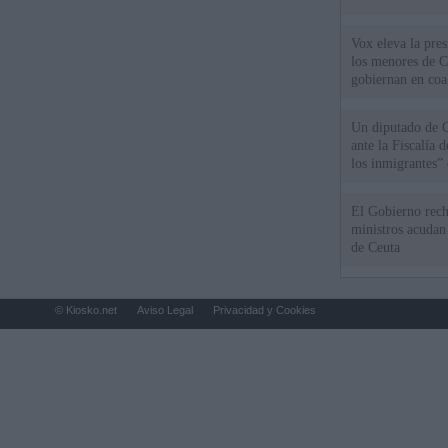
Vox eleva la pres
los menores de C
gobiernan en coa
Un diputado de 
ante la Fiscalía 
los inmigrantes”
El Gobierno rech
ministros acudan 
de Ceuta
© Kiosko.net
Aviso Legal
Privacidad y Cookies