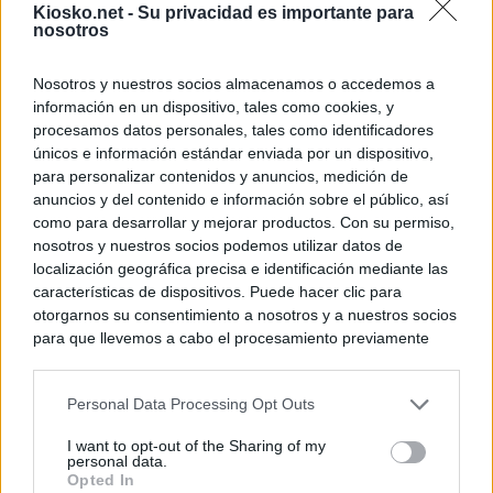
Kiosko.net -
Su privacidad es importante para
nosotros
Nosotros y nuestros socios almacenamos o accedemos a
información en un dispositivo, tales como cookies, y
procesamos datos personales, tales como identificadores
únicos e información estándar enviada por un dispositivo,
para personalizar contenidos y anuncios, medición de
anuncios y del contenido e información sobre el público, así
como para desarrollar y mejorar productos. Con su permiso,
nosotros y nuestros socios podemos utilizar datos de
localización geográfica precisa e identificación mediante las
características de dispositivos. Puede hacer clic para
otorgarnos su consentimiento a nosotros y a nuestros socios
para que llevemos a cabo el procesamiento previamente
descrito. De forma alternativa, puede acceder a información
más detallada y cambiar sus preferencias antes de otorgar o
Personal Data Processing Opt Outs
negar su consentimiento. Tenga en cuenta que algún
procesamiento de sus datos personales puede no requerir
I want to opt-out of the Sharing of my
de su consentimiento, pero usted tiene el derecho de
personal data.
rechazar tal procesamiento. Sus preferencias se aplicarán
Opted In