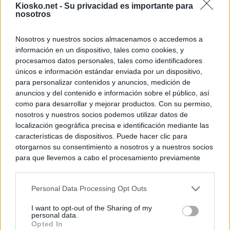
Kiosko.net -
Su privacidad es importante para
nosotros
Nosotros y nuestros socios almacenamos o accedemos a
información en un dispositivo, tales como cookies, y
procesamos datos personales, tales como identificadores
únicos e información estándar enviada por un dispositivo,
para personalizar contenidos y anuncios, medición de
anuncios y del contenido e información sobre el público, así
como para desarrollar y mejorar productos. Con su permiso,
nosotros y nuestros socios podemos utilizar datos de
localización geográfica precisa e identificación mediante las
características de dispositivos. Puede hacer clic para
otorgarnos su consentimiento a nosotros y a nuestros socios
para que llevemos a cabo el procesamiento previamente
descrito. De forma alternativa, puede acceder a información
más detallada y cambiar sus preferencias antes de otorgar o
Personal Data Processing Opt Outs
negar su consentimiento. Tenga en cuenta que algún
procesamiento de sus datos personales puede no requerir
I want to opt-out of the Sharing of my
de su consentimiento, pero usted tiene el derecho de
personal data.
rechazar tal procesamiento. Sus preferencias se aplicarán
Opted In