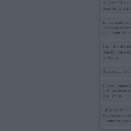
del ático: "Lo q
tiene residencia o
El Gobierno de A
directamente la 
ayudas por los i
Las cifras del át
inmobiliaria a l
de Ayuso
Ayuso reina en l
El juez propone j
la filtración de i
jefa" Ayuso
"¿Cuál es el plan
WhatsApp, Faceb
un nuevo cruce a
15 de agosto