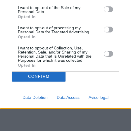
solo a este sitio web. Puede cambiar sus preferencias en
I want to opt-out of the Sale of my
cualquier momento entrando de nuevo en este sitio web o
Personal Data.
visitando nuestra política de privacidad.
Opted In
I want to opt-out of processing my
Personal Data for Targeted Advertising.
Opted In
I want to opt-out of Collection, Use,
Retention, Sale, and/or Sharing of my
Personal Data that Is Unrelated with the
Purposes for which it was collected.
Opted In
CONFIRM
Data Deletion
Data Access
Aviso legal