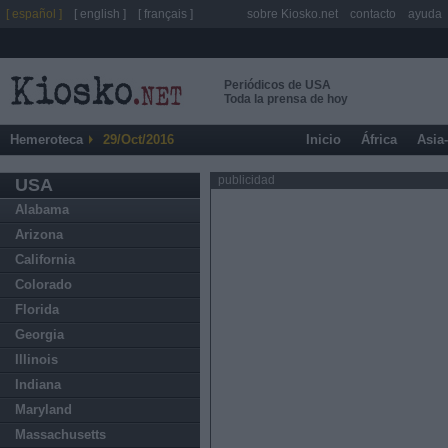
[ español ]
[ english ]
[ français ]
sobre Kiosko.net
contacto
ayuda
Periódicos de USA
Toda la prensa de hoy
Hemeroteca
29/Oct/2016
Inicio
África
Asia
publicidad
USA
Alabama
Arizona
California
Colorado
Florida
Georgia
Illinois
Indiana
Maryland
Massachusetts