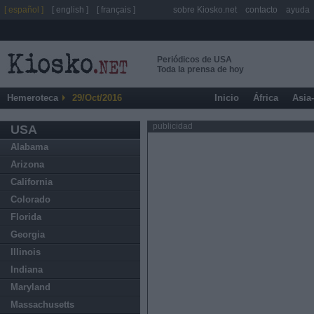
[ español ]
[ english ]
[ français ]
sobre Kiosko.net
contacto
ayuda
Periódicos de USA
Toda la prensa de hoy
Hemeroteca
29/Oct/2016
Inicio
África
Asia
publicidad
USA
Alabama
Arizona
California
Colorado
Florida
Georgia
Illinois
Indiana
Maryland
Massachusetts