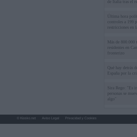
de Italia tras el
Última hora polít
controles a 199 p
restricciones en l
Más de 800.000 t
residentes en Can
fronterizo
Qué hay detrás d
España por la cri
Sira Rego: "Es i
personas se muev
algo"
© Kiosko.net
Aviso Legal
Privacidad y Cookies