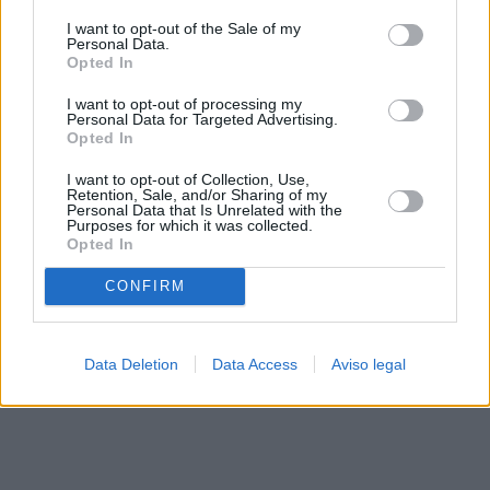
solo a este sitio web. Puede cambiar sus preferencias en
I want to opt-out of the Sale of my
cualquier momento entrando de nuevo en este sitio web o
Personal Data.
visitando nuestra política de privacidad.
Opted In
I want to opt-out of processing my
Personal Data for Targeted Advertising.
Opted In
I want to opt-out of Collection, Use,
Retention, Sale, and/or Sharing of my
Personal Data that Is Unrelated with the
Purposes for which it was collected.
Opted In
CONFIRM
Data Deletion
Data Access
Aviso legal