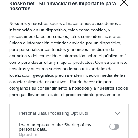
Kiosko.net -
Su privacidad es importante para
nosotros
Nosotros y nuestros socios almacenamos o accedemos a
información en un dispositivo, tales como cookies, y
procesamos datos personales, tales como identificadores
únicos e información estándar enviada por un dispositivo,
para personalizar contenidos y anuncios, medición de
anuncios y del contenido e información sobre el público, así
como para desarrollar y mejorar productos. Con su permiso,
nosotros y nuestros socios podemos utilizar datos de
localización geográfica precisa e identificación mediante las
características de dispositivos. Puede hacer clic para
otorgarnos su consentimiento a nosotros y a nuestros socios
para que llevemos a cabo el procesamiento previamente
descrito. De forma alternativa, puede acceder a información
más detallada y cambiar sus preferencias antes de otorgar o
Personal Data Processing Opt Outs
negar su consentimiento. Tenga en cuenta que algún
procesamiento de sus datos personales puede no requerir
I want to opt-out of the Sharing of my
de su consentimiento, pero usted tiene el derecho de
personal data.
rechazar tal procesamiento. Sus preferencias se aplicarán
Opted In