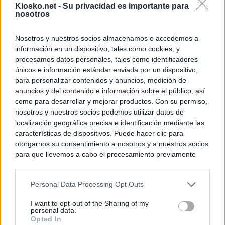
Kiosko.net -
Su privacidad es importante para
nosotros
Nosotros y nuestros socios almacenamos o accedemos a
información en un dispositivo, tales como cookies, y
procesamos datos personales, tales como identificadores
únicos e información estándar enviada por un dispositivo,
para personalizar contenidos y anuncios, medición de
anuncios y del contenido e información sobre el público, así
como para desarrollar y mejorar productos. Con su permiso,
nosotros y nuestros socios podemos utilizar datos de
localización geográfica precisa e identificación mediante las
características de dispositivos. Puede hacer clic para
otorgarnos su consentimiento a nosotros y a nuestros socios
para que llevemos a cabo el procesamiento previamente
descrito. De forma alternativa, puede acceder a información
más detallada y cambiar sus preferencias antes de otorgar o
Personal Data Processing Opt Outs
negar su consentimiento. Tenga en cuenta que algún
procesamiento de sus datos personales puede no requerir
I want to opt-out of the Sharing of my
de su consentimiento, pero usted tiene el derecho de
personal data.
rechazar tal procesamiento. Sus preferencias se aplicarán
Opted In