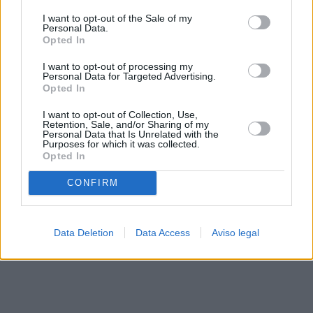
solo a este sitio web. Puede cambiar sus preferencias en
I want to opt-out of the Sale of my
cualquier momento entrando de nuevo en este sitio web o
Personal Data.
visitando nuestra política de privacidad.
Opted In
I want to opt-out of processing my
Personal Data for Targeted Advertising.
Opted In
I want to opt-out of Collection, Use,
Retention, Sale, and/or Sharing of my
Personal Data that Is Unrelated with the
Purposes for which it was collected.
Opted In
CONFIRM
Data Deletion
Data Access
Aviso legal