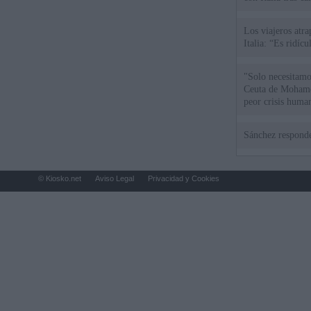
Los viajeros atra
Italia: “Es ridíc
"Solo necesitamo
Ceuta de Mohamed
peor crisis huma
Sánchez responde
© Kiosko.net
Aviso Legal
Privacidad y Cookies