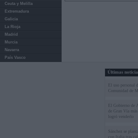
Ceuta y Melilla
Extremadura
Galicia
La Rioja
Madrid
Murcia
Navarra
País Vasco
Últimas notici
El uso personal d
Comunidad de M
El Gobierno de A
de Gran Vía más
logró venderlo
Sánchez se plant
con Italia tras c