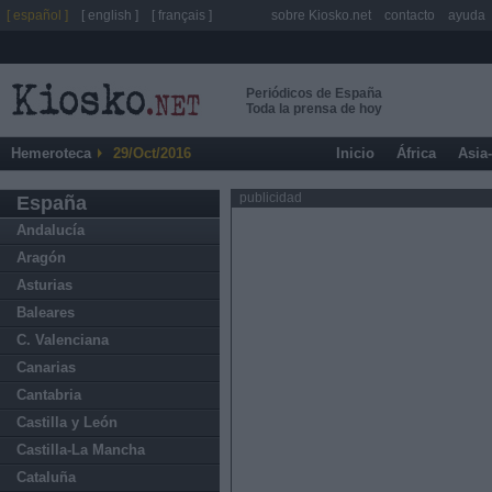
[ español ]
[ english ]
[ français ]
sobre Kiosko.net
contacto
ayuda
Periódicos de España
Toda la prensa de hoy
Hemeroteca
29/Oct/2016
Inicio
África
Asia
publicidad
España
Andalucía
Aragón
Asturias
Baleares
C. Valenciana
Canarias
Cantabria
Castilla y León
Castilla-La Mancha
Cataluña