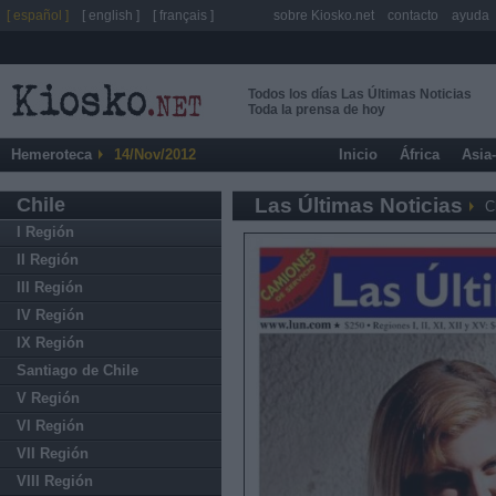
[ español ]
[ english ]
[ français ]
sobre Kiosko.net
contacto
ayuda
Todos los días Las Últimas Noticias
Toda la prensa de hoy
Hemeroteca
14/Nov/2012
Inicio
África
Asia
Chile
Las Últimas Noticias
C
I Región
II Región
III Región
IV Región
IX Región
Santiago de Chile
V Región
VI Región
VII Región
VIII Región