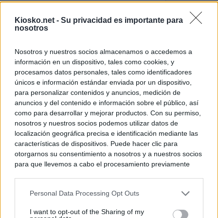
El uso personal d
Kiosko.net -
Su privacidad es importante para
Comunidad de M
nosotros
El Gobierno de A
Nosotros y nuestros socios almacenamos o accedemos a
de Gran Vía más
información en un dispositivo, tales como cookies, y
logró venderlo
procesamos datos personales, tales como identificadores
únicos e información estándar enviada por un dispositivo,
para personalizar contenidos y anuncios, medición de
© Kiosko.net
Aviso Legal
Privacidad y Cookies
anuncios y del contenido e información sobre el público, así
como para desarrollar y mejorar productos. Con su permiso,
nosotros y nuestros socios podemos utilizar datos de
localización geográfica precisa e identificación mediante las
características de dispositivos. Puede hacer clic para
otorgarnos su consentimiento a nosotros y a nuestros socios
para que llevemos a cabo el procesamiento previamente
descrito. De forma alternativa, puede acceder a información
más detallada y cambiar sus preferencias antes de otorgar o
Personal Data Processing Opt Outs
negar su consentimiento. Tenga en cuenta que algún
procesamiento de sus datos personales puede no requerir
I want to opt-out of the Sharing of my
de su consentimiento, pero usted tiene el derecho de