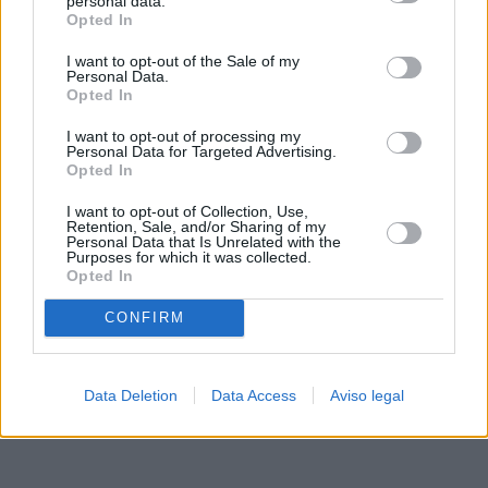
personal data.
rechazar tal procesamiento. Sus preferencias se aplicarán
Opted In
solo a este sitio web. Puede cambiar sus preferencias en
I want to opt-out of the Sale of my
cualquier momento entrando de nuevo en este sitio web o
Personal Data.
visitando nuestra política de privacidad.
Opted In
I want to opt-out of processing my
Personal Data for Targeted Advertising.
Opted In
I want to opt-out of Collection, Use,
Retention, Sale, and/or Sharing of my
Personal Data that Is Unrelated with the
Purposes for which it was collected.
Opted In
CONFIRM
Data Deletion
Data Access
Aviso legal