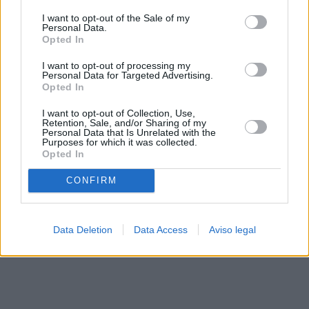
solo a este sitio web. Puede cambiar sus preferencias en
I want to opt-out of the Sale of my
cualquier momento entrando de nuevo en este sitio web o
Personal Data.
visitando nuestra política de privacidad.
Opted In
I want to opt-out of processing my
Personal Data for Targeted Advertising.
Opted In
I want to opt-out of Collection, Use,
Retention, Sale, and/or Sharing of my
Personal Data that Is Unrelated with the
Purposes for which it was collected.
Opted In
CONFIRM
Data Deletion
Data Access
Aviso legal