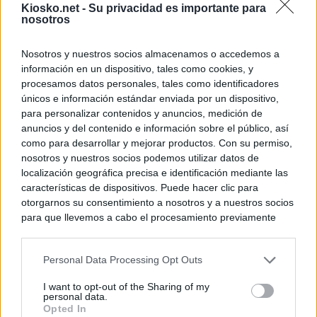
Kiosko.net -
Su privacidad es importante para
nosotros
Nosotros y nuestros socios almacenamos o accedemos a
información en un dispositivo, tales como cookies, y
procesamos datos personales, tales como identificadores
únicos e información estándar enviada por un dispositivo,
para personalizar contenidos y anuncios, medición de
anuncios y del contenido e información sobre el público, así
como para desarrollar y mejorar productos. Con su permiso,
nosotros y nuestros socios podemos utilizar datos de
localización geográfica precisa e identificación mediante las
características de dispositivos. Puede hacer clic para
otorgarnos su consentimiento a nosotros y a nuestros socios
para que llevemos a cabo el procesamiento previamente
descrito. De forma alternativa, puede acceder a información
más detallada y cambiar sus preferencias antes de otorgar o
Personal Data Processing Opt Outs
negar su consentimiento. Tenga en cuenta que algún
procesamiento de sus datos personales puede no requerir
I want to opt-out of the Sharing of my
de su consentimiento, pero usted tiene el derecho de
personal data.
rechazar tal procesamiento. Sus preferencias se aplicarán
Opted In