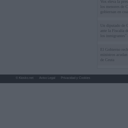
Vox eleva la pres
los menores de C
gobiernan en coa
Un diputado de 
ante la Fiscalía 
los inmigrantes”
El Gobierno rech
ministros acudan 
de Ceuta
© Kiosko.net
Aviso Legal
Privacidad y Cookies