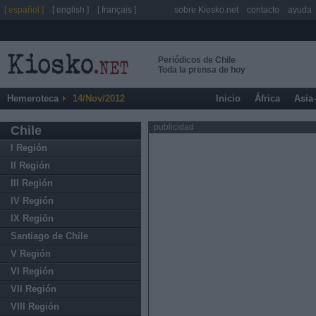
[ español ]
[ english ]
[ français ]
sobre Kiosko.net
contacto
ayuda
Periódicos de Chile
Toda la prensa de hoy
Hemeroteca
14/Nov/2012
Inicio
África
Asia
publicidad
Chile
I Región
II Región
III Región
IV Región
IX Región
Santiago de Chile
V Región
VI Región
VII Región
VIII Región