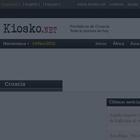
[ español ]
[ english ]
[ français ]
sobre Kiosko.net
contacto
ayuda
Periódicos de Croacia
Toda la prensa de hoy
Hemeroteca
14/Nov/2012
Inicio
África
Asia
Croacia
Últimas notici
España impone co
de Italia tras el
Sira Rego: "Es i