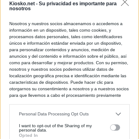
Kiosko.net -
Su privacidad es importante para
nosotros
Nosotros y nuestros socios almacenamos o accedemos a
información en un dispositivo, tales como cookies, y
procesamos datos personales, tales como identificadores
únicos e información estándar enviada por un dispositivo,
para personalizar contenidos y anuncios, medición de
anuncios y del contenido e información sobre el público, así
como para desarrollar y mejorar productos. Con su permiso,
nosotros y nuestros socios podemos utilizar datos de
localización geográfica precisa e identificación mediante las
características de dispositivos. Puede hacer clic para
otorgarnos su consentimiento a nosotros y a nuestros socios
para que llevemos a cabo el procesamiento previamente
descrito. De forma alternativa, puede acceder a información
más detallada y cambiar sus preferencias antes de otorgar o
Personal Data Processing Opt Outs
negar su consentimiento. Tenga en cuenta que algún
procesamiento de sus datos personales puede no requerir
I want to opt-out of the Sharing of my
de su consentimiento, pero usted tiene el derecho de
personal data.
rechazar tal procesamiento. Sus preferencias se aplicarán
Opted In