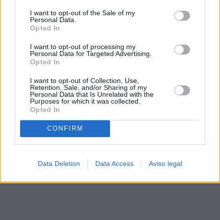
solo a este sitio web. Puede cambiar sus preferencias en
I want to opt-out of the Sale of my
cualquier momento entrando de nuevo en este sitio web o
Personal Data.
visitando nuestra política de privacidad.
Opted In
I want to opt-out of processing my
Personal Data for Targeted Advertising.
Opted In
I want to opt-out of Collection, Use,
Retention, Sale, and/or Sharing of my
Personal Data that Is Unrelated with the
Purposes for which it was collected.
Opted In
CONFIRM
Data Deletion
Data Access
Aviso legal