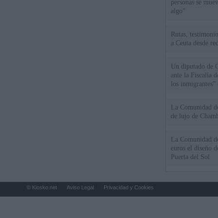
personas se muev
algo"
Rutas, testimonio
a Ceuta desde red
Un diputado de 
ante la Fiscalía 
los inmigrantes”
La Comunidad de 
de lujo de Chamb
La Comunidad de
euros el diseño d
Puerta del Sol
© Kiosko.net
Aviso Legal
Privacidad y Cookies