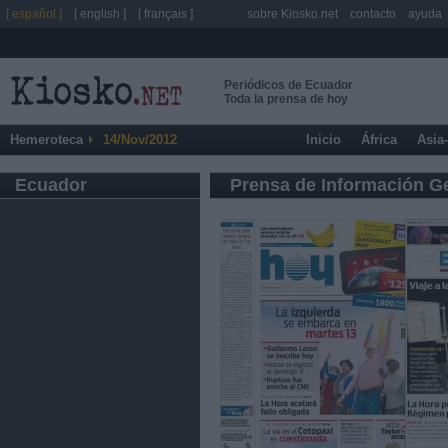
[ español ]
[ english ]
[ français ]
sobre Kiosko.net
contacto
ayuda
Periódicos de Ecuador
Toda la prensa de hoy
Hemeroteca
14/Nov/2012
Inicio
África
Asia
Ecuador
Prensa de Información G