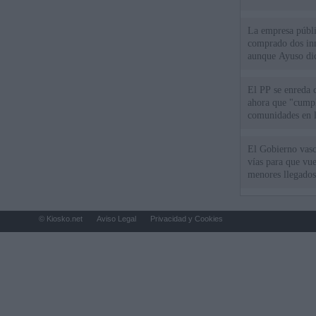
La empresa públic
comprado dos inm
aunque Ayuso dic
el año"
El PP se enreda 
ahora que "cumpl
comunidades en l
oponen
El Gobierno vasc
vías para que vue
menores llegados
© Kiosko.net
Aviso Legal
Privacidad y Cookies