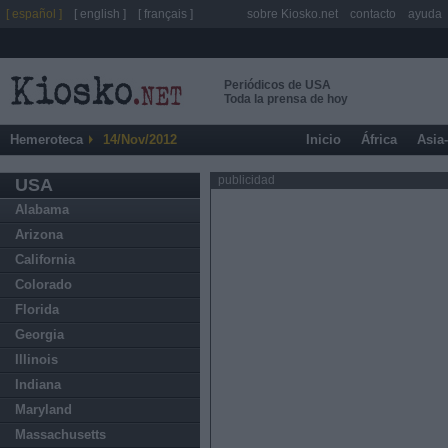
[ español ]
[ english ]
[ français ]
sobre Kiosko.net
contacto
ayuda
Periódicos de USA
Toda la prensa de hoy
Hemeroteca
14/Nov/2012
Inicio
África
Asia
publicidad
USA
Alabama
Arizona
California
Colorado
Florida
Georgia
Illinois
Indiana
Maryland
Massachusetts