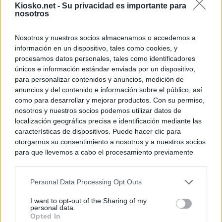
Kiosko.net -
Su privacidad es importante para
nosotros
Nosotros y nuestros socios almacenamos o accedemos a
información en un dispositivo, tales como cookies, y
procesamos datos personales, tales como identificadores
únicos e información estándar enviada por un dispositivo,
para personalizar contenidos y anuncios, medición de
anuncios y del contenido e información sobre el público, así
como para desarrollar y mejorar productos. Con su permiso,
nosotros y nuestros socios podemos utilizar datos de
localización geográfica precisa e identificación mediante las
características de dispositivos. Puede hacer clic para
otorgarnos su consentimiento a nosotros y a nuestros socios
para que llevemos a cabo el procesamiento previamente
descrito. De forma alternativa, puede acceder a información
más detallada y cambiar sus preferencias antes de otorgar o
Personal Data Processing Opt Outs
negar su consentimiento. Tenga en cuenta que algún
procesamiento de sus datos personales puede no requerir
I want to opt-out of the Sharing of my
de su consentimiento, pero usted tiene el derecho de
personal data.
rechazar tal procesamiento. Sus preferencias se aplicarán
Opted In