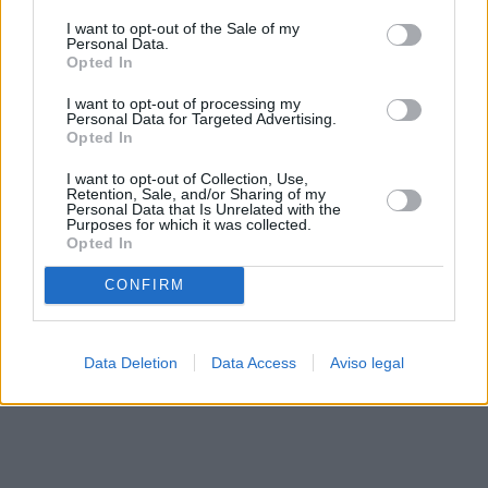
solo a este sitio web. Puede cambiar sus preferencias en
I want to opt-out of the Sale of my
cualquier momento entrando de nuevo en este sitio web o
Personal Data.
visitando nuestra política de privacidad.
Opted In
I want to opt-out of processing my
Personal Data for Targeted Advertising.
Opted In
I want to opt-out of Collection, Use,
Retention, Sale, and/or Sharing of my
Personal Data that Is Unrelated with the
Purposes for which it was collected.
Opted In
CONFIRM
Data Deletion
Data Access
Aviso legal