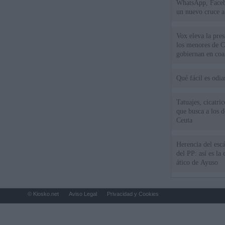
WhatsApp, Faceb
un nuevo cruce a
15 de agosto
Vox eleva la pres
los menores de C
gobiernan en coa
Qué fácil es odi
Tatuajes, cicatri
que busca a los d
Ceuta
Herencia del esc
del PP: así es l
ático de Ayuso
© Kiosko.net
Aviso Legal
Privacidad y Cookies