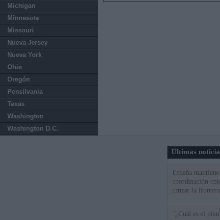
Michigan
Minnesota
Missouri
Nueva Jersey
Nueva York
Ohio
Oregón
Pensilvania
Texas
Washington
Washington D.C.
Últimas notici
España mantiene l
coordinación con
cruzar la fronter
"¿Cuál es el plan