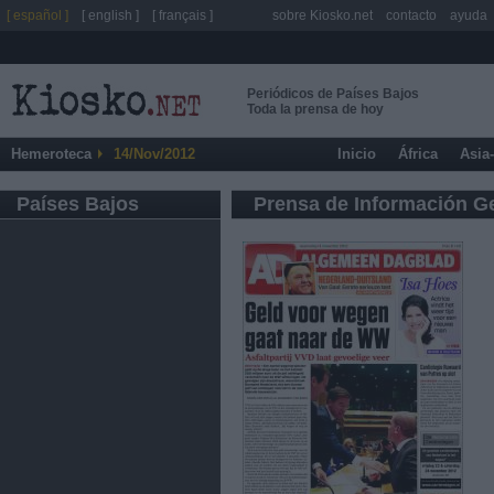
[ español ]
[ english ]
[ français ]
sobre Kiosko.net
contacto
ayuda
Periódicos de Países Bajos
Toda la prensa de hoy
Hemeroteca
14/Nov/2012
Inicio
África
Asia
Países Bajos
Prensa de Información G