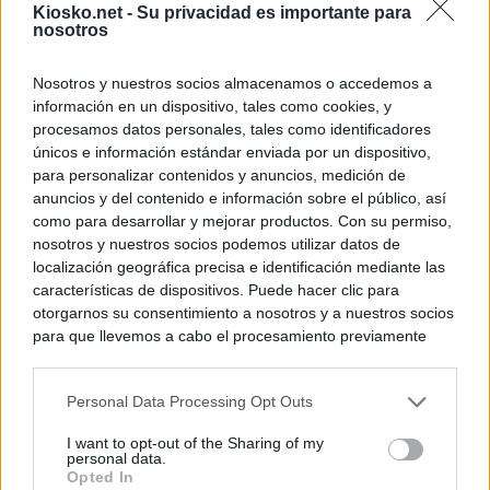
Kiosko.net -
Su privacidad es importante para
nosotros
Nosotros y nuestros socios almacenamos o accedemos a
información en un dispositivo, tales como cookies, y
procesamos datos personales, tales como identificadores
únicos e información estándar enviada por un dispositivo,
para personalizar contenidos y anuncios, medición de
anuncios y del contenido e información sobre el público, así
como para desarrollar y mejorar productos. Con su permiso,
nosotros y nuestros socios podemos utilizar datos de
localización geográfica precisa e identificación mediante las
características de dispositivos. Puede hacer clic para
otorgarnos su consentimiento a nosotros y a nuestros socios
para que llevemos a cabo el procesamiento previamente
descrito. De forma alternativa, puede acceder a información
más detallada y cambiar sus preferencias antes de otorgar o
Personal Data Processing Opt Outs
negar su consentimiento. Tenga en cuenta que algún
procesamiento de sus datos personales puede no requerir
I want to opt-out of the Sharing of my
de su consentimiento, pero usted tiene el derecho de
personal data.
rechazar tal procesamiento. Sus preferencias se aplicarán
Opted In