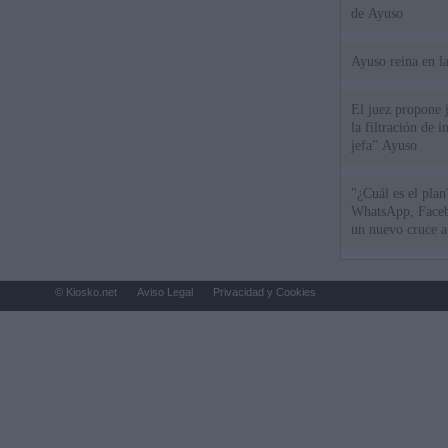
de Ayuso
Ayuso reina en l
El juez propone j
la filtración de i
jefa" Ayuso
"¿Cuál es el plan
WhatsApp, Faceb
un nuevo cruce a
15 de agosto
© Kiosko.net
Aviso Legal
Privacidad y Cookies