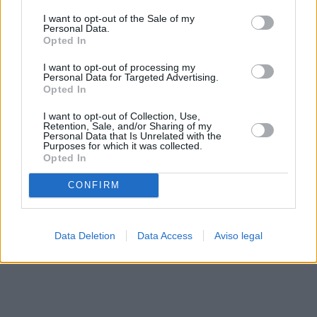
solo a este sitio web. Puede cambiar sus preferencias en
I want to opt-out of the Sale of my
cualquier momento entrando de nuevo en este sitio web o
Personal Data.
visitando nuestra política de privacidad.
Opted In
I want to opt-out of processing my
Personal Data for Targeted Advertising.
Opted In
I want to opt-out of Collection, Use,
Retention, Sale, and/or Sharing of my
Personal Data that Is Unrelated with the
Purposes for which it was collected.
Opted In
CONFIRM
Data Deletion
Data Access
Aviso legal