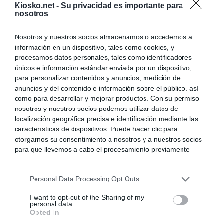
Kiosko.net -
Su privacidad es importante para
nosotros
Nosotros y nuestros socios almacenamos o accedemos a
información en un dispositivo, tales como cookies, y
procesamos datos personales, tales como identificadores
únicos e información estándar enviada por un dispositivo,
para personalizar contenidos y anuncios, medición de
anuncios y del contenido e información sobre el público, así
como para desarrollar y mejorar productos. Con su permiso,
nosotros y nuestros socios podemos utilizar datos de
localización geográfica precisa e identificación mediante las
características de dispositivos. Puede hacer clic para
otorgarnos su consentimiento a nosotros y a nuestros socios
para que llevemos a cabo el procesamiento previamente
descrito. De forma alternativa, puede acceder a información
más detallada y cambiar sus preferencias antes de otorgar o
Personal Data Processing Opt Outs
negar su consentimiento. Tenga en cuenta que algún
procesamiento de sus datos personales puede no requerir
I want to opt-out of the Sharing of my
de su consentimiento, pero usted tiene el derecho de
personal data.
rechazar tal procesamiento. Sus preferencias se aplicarán
Opted In