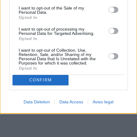
solo a este sitio web. Puede cambiar sus preferencias en
I want to opt-out of the Sale of my
cualquier momento entrando de nuevo en este sitio web o
Personal Data.
visitando nuestra política de privacidad.
Opted In
I want to opt-out of processing my
Personal Data for Targeted Advertising.
Opted In
I want to opt-out of Collection, Use,
Retention, Sale, and/or Sharing of my
Personal Data that Is Unrelated with the
Purposes for which it was collected.
Opted In
CONFIRM
Data Deletion
Data Access
Aviso legal