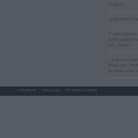
de Ayuso
Ayuso reina en l
El juez propone j
la filtración de i
jefa" Ayuso
"¿Cuál es el plan
WhatsApp, Faceb
un nuevo cruce a
15 de agosto
© Kiosko.net
Aviso Legal
Privacidad y Cookies