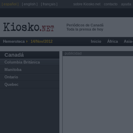
[ español ]
[ english ]
[ français ]
sobre Kiosko.net
contacto
ayuda
Periódicos de Canadá
Toda la prensa de hoy
Hemeroteca
14/Nov/2012
Inicio
África
Asia
publicidad
Canadá
Columbia Británica
Manitoba
Ontario
Quebec