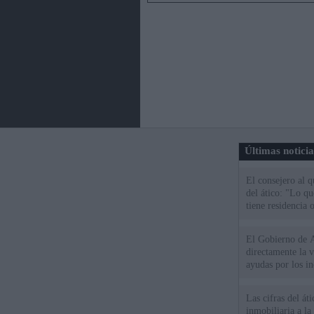
Últimas notici
El consejero al 
del ático: "Lo q
tiene residencia o
El Gobierno de A
directamente la 
ayudas por los i
Las cifras del át
inmobiliaria a l