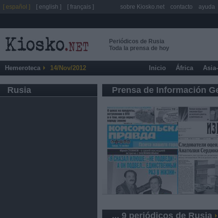
[ español ]
[ english ]
[ français ]
sobre Kiosko.net
contacto
ayuda
Periódicos de Rusia
Toda la prensa de hoy
Hemeroteca
14/Nov/2012
Inicio
África
Asia
Rusia
Prensa de Información G
... 9 periódicos de Rusia