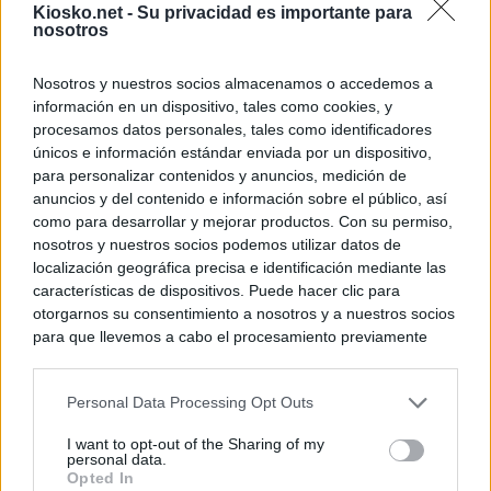
Kiosko.net -
Su privacidad es importante para
nosotros
Nosotros y nuestros socios almacenamos o accedemos a
información en un dispositivo, tales como cookies, y
procesamos datos personales, tales como identificadores
únicos e información estándar enviada por un dispositivo,
para personalizar contenidos y anuncios, medición de
anuncios y del contenido e información sobre el público, así
como para desarrollar y mejorar productos. Con su permiso,
nosotros y nuestros socios podemos utilizar datos de
localización geográfica precisa e identificación mediante las
características de dispositivos. Puede hacer clic para
otorgarnos su consentimiento a nosotros y a nuestros socios
para que llevemos a cabo el procesamiento previamente
descrito. De forma alternativa, puede acceder a información
más detallada y cambiar sus preferencias antes de otorgar o
Personal Data Processing Opt Outs
negar su consentimiento. Tenga en cuenta que algún
procesamiento de sus datos personales puede no requerir
I want to opt-out of the Sharing of my
de su consentimiento, pero usted tiene el derecho de
personal data.
rechazar tal procesamiento. Sus preferencias se aplicarán
Opted In