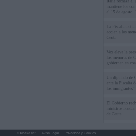
Italia rechaza e
mantiene los cont
el 15 de agosto:
La Fiscalía actu
acojan a los meno
Ceuta
Vox eleva la pres
los menores de C
gobiernan en coa
Un diputado de 
ante la Fiscalía 
los inmigrantes”
El Gobierno rech
ministros acudan 
de Ceuta
© Kiosko.net
Aviso Legal
Privacidad y Cookies