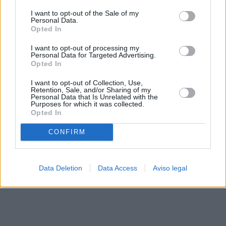
solo a este sitio web. Puede cambiar sus preferencias en
I want to opt-out of the Sale of my
cualquier momento entrando de nuevo en este sitio web o
Personal Data.
visitando nuestra política de privacidad.
Opted In
I want to opt-out of processing my
Personal Data for Targeted Advertising.
Opted In
I want to opt-out of Collection, Use,
Retention, Sale, and/or Sharing of my
Personal Data that Is Unrelated with the
Purposes for which it was collected.
Opted In
CONFIRM
Data Deletion
Data Access
Aviso legal