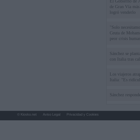
El Gobierno de A
de Gran Vía más
logró venderlo
"Solo necesitamo
Ceuta de Mohamed
peor crisis huma
Sánchez se plant
con Italia tras c
Los viajeros atra
Italia: “Es ridíc
Sánchez responde
© Kiosko.net
Aviso Legal
Privacidad y Cookies