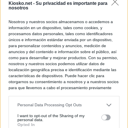
Kiosko.net -
Su privacidad es importante para
nosotros
Nosotros y nuestros socios almacenamos o accedemos a
información en un dispositivo, tales como cookies, y
procesamos datos personales, tales como identificadores
únicos e información estándar enviada por un dispositivo,
para personalizar contenidos y anuncios, medición de
anuncios y del contenido e información sobre el público, así
como para desarrollar y mejorar productos. Con su permiso,
nosotros y nuestros socios podemos utilizar datos de
localización geográfica precisa e identificación mediante las
características de dispositivos. Puede hacer clic para
otorgarnos su consentimiento a nosotros y a nuestros socios
para que llevemos a cabo el procesamiento previamente
descrito. De forma alternativa, puede acceder a información
más detallada y cambiar sus preferencias antes de otorgar o
Personal Data Processing Opt Outs
negar su consentimiento. Tenga en cuenta que algún
procesamiento de sus datos personales puede no requerir
I want to opt-out of the Sharing of my
de su consentimiento, pero usted tiene el derecho de
personal data.
rechazar tal procesamiento. Sus preferencias se aplicarán
Opted In