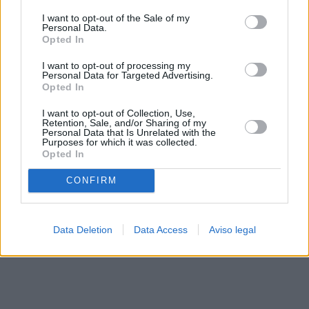
solo a este sitio web. Puede cambiar sus preferencias en
I want to opt-out of the Sale of my
cualquier momento entrando de nuevo en este sitio web o
Personal Data.
visitando nuestra política de privacidad.
Opted In
I want to opt-out of processing my
Personal Data for Targeted Advertising.
Opted In
I want to opt-out of Collection, Use,
Retention, Sale, and/or Sharing of my
Personal Data that Is Unrelated with the
Purposes for which it was collected.
Opted In
CONFIRM
Data Deletion
Data Access
Aviso legal