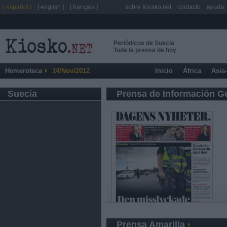
[ español ]
[ english ]
[ français ]
sobre Kiosko.net
contacto
ayuda
Periódicos de Suecia
Toda la prensa de hoy
Hemeroteca
14/Nov/2012
Inicio
África
Asia
Suecia
Prensa de Información G
Prensa Amarilla