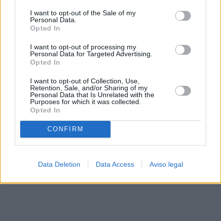
solo a este sitio web. Puede cambiar sus preferencias en
I want to opt-out of the Sale of my
cualquier momento entrando de nuevo en este sitio web o
Personal Data.
visitando nuestra política de privacidad.
Opted In
I want to opt-out of processing my
Personal Data for Targeted Advertising.
Opted In
I want to opt-out of Collection, Use,
Retention, Sale, and/or Sharing of my
Personal Data that Is Unrelated with the
Purposes for which it was collected.
Opted In
CONFIRM
Data Deletion
Data Access
Aviso legal