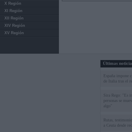
X Región
XI Región
XII Región
XIV Región
XV Región
Últimas notici
España impone co
de Italia tras el
Sira Rego: "Es i
personas se muev
algo"
Rutas, testimonio
a Ceuta desde red