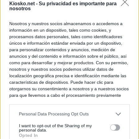
Kiosko.net -
Su privacidad es importante para
nosotros
Nosotros y nuestros socios almacenamos o accedemos a
información en un dispositivo, tales como cookies, y
procesamos datos personales, tales como identificadores
únicos e información estándar enviada por un dispositivo,
para personalizar contenidos y anuncios, medición de
anuncios y del contenido e información sobre el público, así
como para desarrollar y mejorar productos. Con su permiso,
nosotros y nuestros socios podemos utilizar datos de
localización geográfica precisa e identificación mediante las
características de dispositivos. Puede hacer clic para
otorgarnos su consentimiento a nosotros y a nuestros socios
para que llevemos a cabo el procesamiento previamente
descrito. De forma alternativa, puede acceder a información
más detallada y cambiar sus preferencias antes de otorgar o
Personal Data Processing Opt Outs
negar su consentimiento. Tenga en cuenta que algún
procesamiento de sus datos personales puede no requerir
I want to opt-out of the Sharing of my
de su consentimiento, pero usted tiene el derecho de
personal data.
rechazar tal procesamiento. Sus preferencias se aplicarán
Opted In