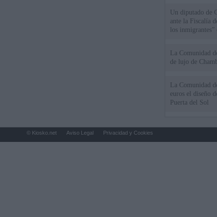
Un diputado de 
ante la Fiscalía 
los inmigrantes”
La Comunidad de 
de lujo de Chamb
La Comunidad de
euros el diseño d
Puerta del Sol
© Kiosko.net
Aviso Legal
Privacidad y Cookies