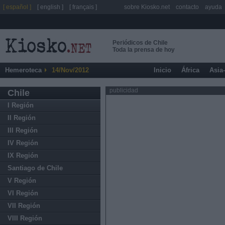
[ español ]
[ english ]
[ français ]
sobre Kiosko.net
contacto
ayuda
Periódicos de Chile
Toda la prensa de hoy
Hemeroteca
14/Nov/2012
Inicio
África
Asia
publicidad
Chile
I Región
II Región
III Región
IV Región
IX Región
Santiago de Chile
V Región
VI Región
VII Región
VIII Región