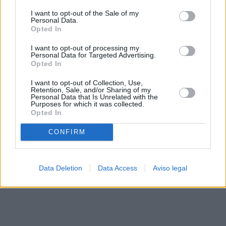
solo a este sitio web. Puede cambiar sus preferencias en
I want to opt-out of the Sale of my
cualquier momento entrando de nuevo en este sitio web o
Personal Data.
visitando nuestra política de privacidad.
Opted In
I want to opt-out of processing my
Personal Data for Targeted Advertising.
Opted In
I want to opt-out of Collection, Use,
Retention, Sale, and/or Sharing of my
Personal Data that Is Unrelated with the
Purposes for which it was collected.
Opted In
CONFIRM
Data Deletion
Data Access
Aviso legal