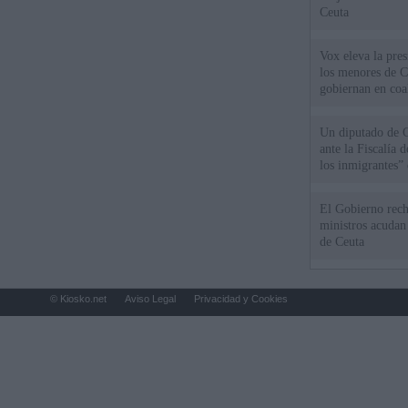
Ceuta
Vox eleva la pres
los menores de C
gobiernan en coa
Un diputado de 
ante la Fiscalía 
los inmigrantes”
El Gobierno rech
ministros acudan 
de Ceuta
© Kiosko.net
Aviso Legal
Privacidad y Cookies