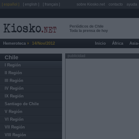
[ español ]
[ english ]
[ français ]
sobre Kiosko.net
contacto
ayuda
Periódicos de Chile
Toda la prensa de hoy
Hemeroteca
14/Nov/2012
Inicio
África
Asia
publicidad
Chile
I Región
II Región
III Región
IV Región
IX Región
Santiago de Chile
V Región
VI Región
VII Región
VIII Región