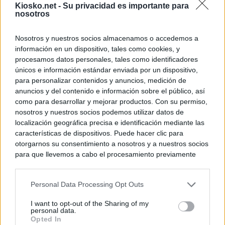
Kiosko.net -
Su privacidad es importante para
nosotros
Nosotros y nuestros socios almacenamos o accedemos a
información en un dispositivo, tales como cookies, y
procesamos datos personales, tales como identificadores
únicos e información estándar enviada por un dispositivo,
para personalizar contenidos y anuncios, medición de
anuncios y del contenido e información sobre el público, así
como para desarrollar y mejorar productos. Con su permiso,
nosotros y nuestros socios podemos utilizar datos de
localización geográfica precisa e identificación mediante las
características de dispositivos. Puede hacer clic para
otorgarnos su consentimiento a nosotros y a nuestros socios
para que llevemos a cabo el procesamiento previamente
descrito. De forma alternativa, puede acceder a información
más detallada y cambiar sus preferencias antes de otorgar o
Personal Data Processing Opt Outs
negar su consentimiento. Tenga en cuenta que algún
procesamiento de sus datos personales puede no requerir
I want to opt-out of the Sharing of my
de su consentimiento, pero usted tiene el derecho de
personal data.
rechazar tal procesamiento. Sus preferencias se aplicarán
Opted In