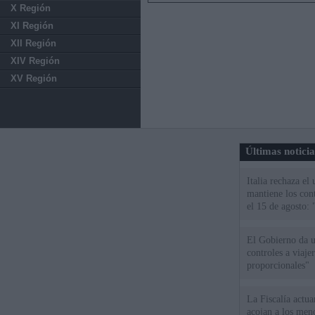
X Región
XI Región
XII Región
XIV Región
XV Región
Últimas notici
Italia rechaza e
mantiene los cont
el 15 de agosto:
El Gobierno da un
controles a viaj
proporcionales"
La Fiscalía actu
acojan a los meno