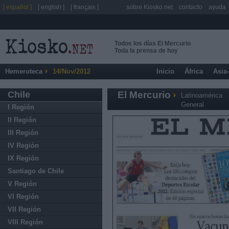
[ español ]
[ english ]
[ français ]
sobre Kiosko.net
contacto
ayuda
Todos los días El Mercurio
Toda la prensa de hoy
Hemeroteca
14/Nov/2012
Inicio
África
Asia
Chile
El Mercurio
Latinoamérica
General
I Región
II Región
III Región
IV Región
IX Región
Santiago de Chile
V Región
VI Región
VII Región
VIII Región