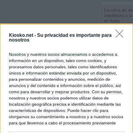
Las cifras del át
inmobiliaria a l
de Ayuso
Kiosko.net -
Su privacidad es importante para
La empresa públic
nosotros
comprado dos inm
aunque Ayuso dic
el año"
Nosotros y nuestros socios almacenamos o accedemos a
Ayuso reina en l
información en un dispositivo, tales como cookies, y
procesamos datos personales, tales como identificadores
únicos e información estándar enviada por un dispositivo,
para personalizar contenidos y anuncios, medición de
© Kiosko.net
Aviso Legal
Privacidad y Cookies
anuncios y del contenido e información sobre el público, así
como para desarrollar y mejorar productos. Con su permiso,
nosotros y nuestros socios podemos utilizar datos de
localización geográfica precisa e identificación mediante las
características de dispositivos. Puede hacer clic para
otorgarnos su consentimiento a nosotros y a nuestros socios
para que llevemos a cabo el procesamiento previamente
descrito. De forma alternativa, puede acceder a información