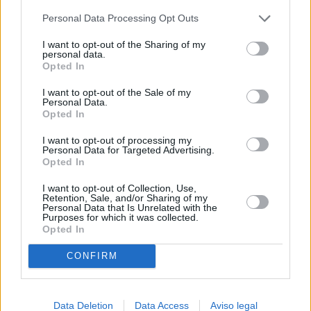
más detallada y cambiar sus preferencias antes de otorgar o
Personal Data Processing Opt Outs
negar su consentimiento. Tenga en cuenta que algún
procesamiento de sus datos personales puede no requerir
I want to opt-out of the Sharing of my
de su consentimiento, pero usted tiene el derecho de
personal data.
rechazar tal procesamiento. Sus preferencias se aplicarán
Opted In
solo a este sitio web. Puede cambiar sus preferencias en
I want to opt-out of the Sale of my
cualquier momento entrando de nuevo en este sitio web o
Personal Data.
visitando nuestra política de privacidad.
Opted In
I want to opt-out of processing my
Personal Data for Targeted Advertising.
Opted In
I want to opt-out of Collection, Use,
Retention, Sale, and/or Sharing of my
Personal Data that Is Unrelated with the
Purposes for which it was collected.
Opted In
CONFIRM
Data Deletion
Data Access
Aviso legal